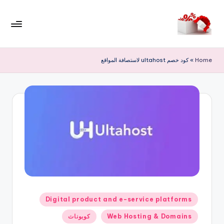
لتجاوز
لى
م
لمحتوى
ر
Home
»
كود خصم ultahost لاستصافة المواقع
حب
ا
خ
ص
و
ما
ت
نُشر
Digital product and e-service platforms
في
Web Hosting & Domains
كوبونات