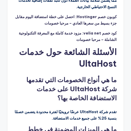
مما يضمن سلامة بيانات العملاء دون تكبد نفقات إضافية لخدمات
النسخ الاحتياطي الخارجية.
كوبون خصم Hostinger: احصل على خطة استضافة اليوم مقابل
جزء بسيط من سعرها العادي – مرحبا خصومات
كود خصم velia net: مزود خدمة كاملة مع المعرفة التكنولوجية
الشاملة – مرحبا خصومات
الأسئلة الشائعة حول خدمات
UltaHost
ما هي أنواع الخصومات التي تقدمها
شركة UltaHost على خدمات
الاستضافة الخاصة بها؟
تقدم شركة UltaHost عرضًا ترويجيًا لفترة محدودة يتضمن خصمًا
بنسبة 25% على جميع خدمات الاستضافة.
ما هي الميزات المضمنة في خطط