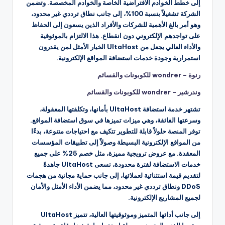
إلى خطط الخوادم الافتراضية الخاصة والخوادم المخصصة. وتضمن
الشركة تشغيلاً بنسبة 100%، إلى جانب نطاق ترددي غير محدود،
وهو أمر بالغ الأهمية للشركات والأفراد الذين يسعون إلى الحفاظ
على تواجدهم الإلكتروني دون انقطاع. هذا الالتزام بالموثوقية
والأداء العالي يجعل من UltaHost الخيار الأمثل لمن يقدرون
استمرارية وجودة خدمات استضافة المواقع الإلكترونية.
رنوة – wondrer للكوبونات والقسائم
وندرشير – wondrer للكوبونات والقسائم
تشتهر خدمة استضافة UltaHost بأمانها، وتكلفتها المعقولة،
وسرعتها الفائقة، وهي ميزات تميزها في سوق استضافة المواقع.
توفر المنصة حلولاً قابلة للتطوير تتكيف مع احتياجات متنوعة، بدءًا
من المواقع الإلكترونية البسيطة وصولاً إلى تطبيقات المؤسسات
المعقدة. مع عروض ترويجية مميزة، مثل خصم 25% على جميع
خدمات الاستضافة لفترة محدودة، تسعى UltaHost جاهدةً
لتقديم قيمة استثنائية لعملائها، إلى جانب حماية مجانية من هجمات
DDoS ونطاق ترددي غير محدود، مما يضمن الأداء الأمثل والأمان
لجميع المشاريع الإلكترونية.
إلى جانب أدائها المتميز وموثوقيتها العالية، تتميز UltaHost