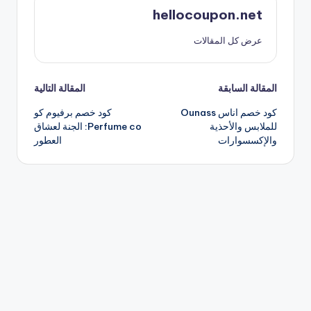
hellocoupon.net
عرض كل المقالات
تصفّح
المقالة السابقة
المقالة التالية
كود خصم اناس Ounass
كود خصم برفيوم كو
المقالات
للملابس والأحذية
Perfume co: الجنة لعشاق
والإكسسوارات
العطور