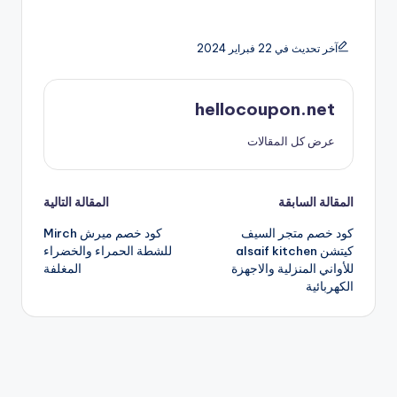
آخر تحديث في 22 فبراير 2024
hellocoupon.net
عرض كل المقالات
تصفّح
المقالة السابقة
المقالة التالية
كود خصم متجر السيف
كود خصم ميرش Mirch
المقالات
كيتشن alsaif kitchen
للشطة الحمراء والخضراء
للأواني المنزلية والاجهزة
المغلفة
الكهربائية