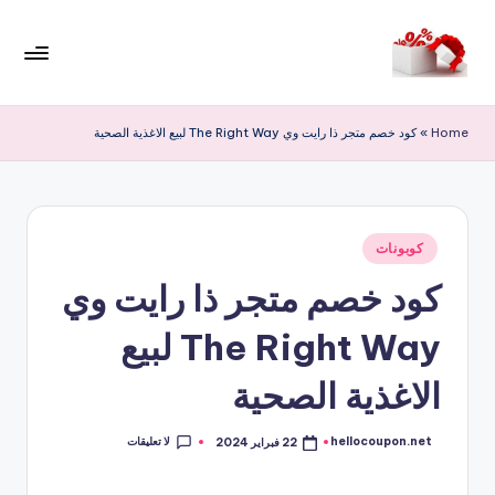
لتجاوز
لى
م
لمحتوى
ر
Home
»
كود خصم متجر ذا رايت وي The Right Way لبيع الاغذية الصحية
حب
ا
خ
نُشر
كوبونات
في
ص
كود خصم متجر ذا رايت وي
و
The Right Way لبيع
ما
ت
الاغذية الصحية
لا تعليقات
hellocoupon.net
22 فبراير 2024
تمّ
النشر
بواسطة