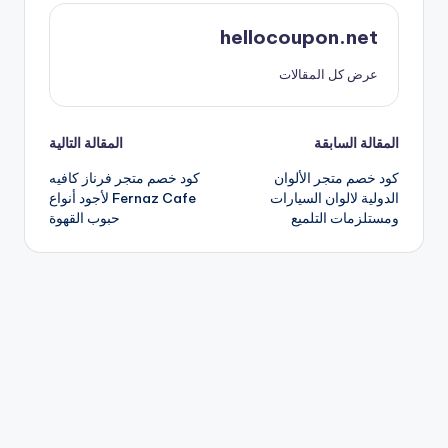
hellocoupon.net
عرض كل المقالات
تصفّح
المقالة السابقة
المقالة التالية
كود خصم متجر الألوان
كود خصم متجر فرناز كافيه
المقالات
الدولية لالوان السيارات
Fernaz Cafe لأجود أنواع
ومستلزمات التلميع
حبوب القهوة