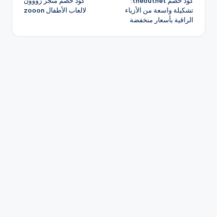
كود خصم theoutnet:
كود خصم متجر زووون
المقالات
تشكيلة واسعة من الأزياء
لالعاب الأطفال zooon
الراقية بأسعار منخفضة