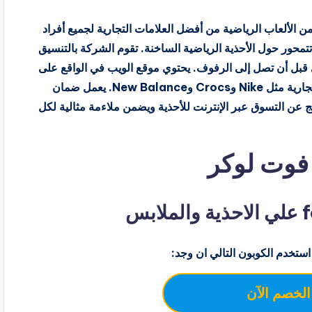
مستوحاة من الألعاب الرياضية من أفضل العلامات التجارية لجميع أفراد
 التجارية عام 1989، وكانت دائمًا تتمحور حول الأحذية الرياضية الساخنة. تقوم الشركة بالتنسيق
 قبل أن تصل إلى الرفوف. يحتوي موقع الويب في الواقع على
تقويم للإصدارات يتضمن التخفيضات القادمة من علامات تجارية مثل Nike وCrocs وNew Balance. يعمل ضمان
ن الضغط الناتج عن التسوق عبر الإنترنت للأحذية ويضمن ملاءمة مثالية لكل
استخدم الكوبون التالي ان وجد:
الخصم الآن