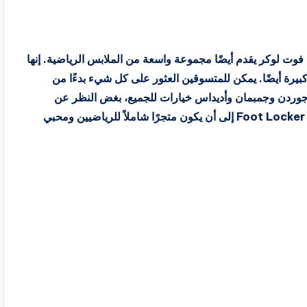
في حين أن الأحذية هي نجمة العرض، فإن Foot Locker فوت لوكر يقدم أيضًا مجموعة واسعة من الملابس الرياضية. إنها
كبيرة أيضًا. يمكن للمتسوقين العثور على كل شيء بدءًا من
 النسائية. توفر ملابس جوردن وجمبمان وأديداس خيارات للجميع، بغض النظر عن
رغبتهم في الاسترخاء أو ممارسة الرياضة أو اللعب. يهدف Foot Locker إلى أن يكون متجرًا شاملاً للرياضيين ومحبي