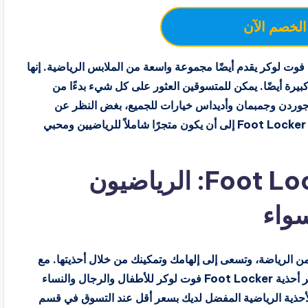
الخصم الآن
في حين أن الأحذية هي نجمة العرض، فإن Foot Locker فوت لوكر يقدم أيضًا مجموعة واسعة من الملابس الرياضية. إنها
كبيرة أيضًا. يمكن للمتسوقين العثور على كل شيء بدءًا من
 النسائية. توفر ملابس جوردن وجمبمان وأديداس خيارات للجميع، بغض النظر عن
رغبتهم في الاسترخاء أو ممارسة الرياضة أو اللعب. يهدف Foot Locker إلى أن يكون متجرًا شاملاً للرياضيين ومحبي
كود خصم فوت لوكر Foot Locker: الرياضيون
واء
 وملابس مستوحاة من الرياضة، وتسعى إلى إلهامك وتمكينك من خلال أحذيتها. مع
تشكيلة واسعة مصممة لتناسب كل الأذواق والملاءمة، توفر أحذية Foot Locker فوت لوكر للأطفال والرجال والنساء
لأحذية الرياضية المفضل لديك بسعر أقل عند التسوق في قسم