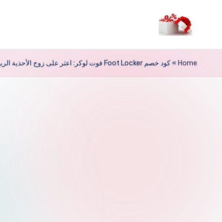
لتجاوز
لى
م
لمحتوى
ر
Home
»
كود خصم Foot Locker فوت لوكر: اعثر على زوج الأحذية الرياضية المفضل لديك بسعر أقل
حب
ا
خ
ص
و
ما
ت