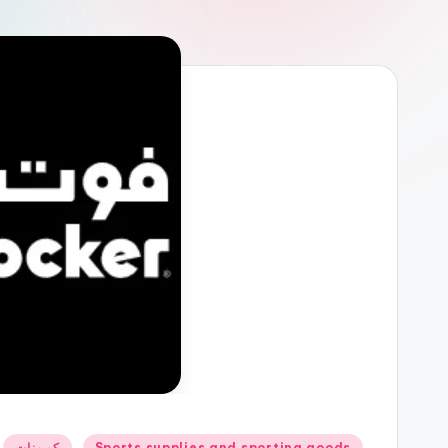
نُشر
Sports supplies and sporting goods
كوبونات