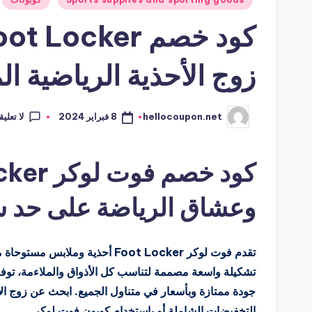
في
زوج الأحذية الرياضية 
لا تعلي
8 فبراير 2024
hellocoupon.net
تمّ
النشر
بواسطة
وعشاق الرياضة على حد س
تقدم فوت لوكر Foot Locker أحذية
جودة ممتازة وبأسعار في متناول الجميع. ابحث عن زوج ا
التخفيضات الشاملة أو باستخدام كوبون فوت لوكر.