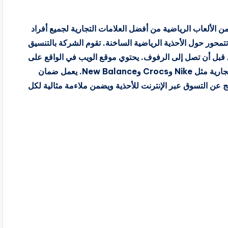
مستوحاة من الألعاب الرياضية من أفضل العلامات التجارية لجميع أفراد
 التجارية عام 1989، وكانت دائمًا تتمحور حول الأحذية الرياضية الساخنة. تقوم الشركة بالتنسيق
 قبل أن تصل إلى الرفوف. يحتوي موقع الويب في الواقع على
تقويم للإصدارات يتضمن التخفيضات القادمة من علامات تجارية مثل Nike وCrocs وNew Balance. يعمل ضمان
ن الضغط الناتج عن التسوق عبر الإنترنت للأحذية ويضمن ملاءمة مثالية لكل