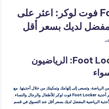
كود خصم Foot Locker فوت لوكر: اعثر على
المفضل لديك بسعر أقل
قات
كود خصم فوت لوكر Foot Locker: الرياضيون
واء
 وملابس مستوحاة من الرياضة، وتسعى إلى إلهامك وتمكينك من خلال أحذيتها. مع
تشكيلة واسعة مصممة لتناسب كل الأذواق والملاءمة، توفر أحذية Foot Locker فوت لوكر للأطفال والرجال والنساء
لأحذية الرياضية المفضل لديك بسعر أقل عند التسوق في قسم