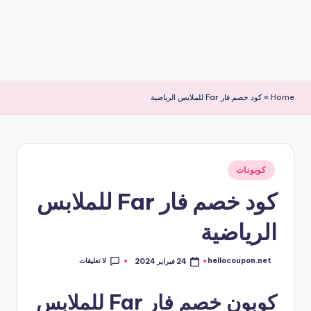
Home
»
كود خصم فار Far للملابس الرياضية
نُشر
كوبونات
في
كود خصم فار Far للملابس
الرياضية
لا تعليقات
hellocoupon.net
24 فبراير 2024
تمّ
النشر
بواسطة
كوبون خصم فار Far للملابس