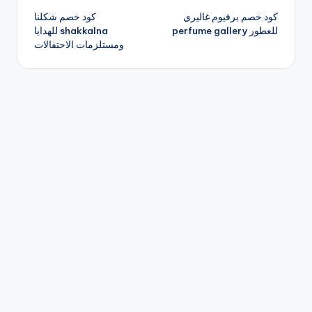
كود خصم برفيوم غاليري
كود خصم شكلنا
المقالات
للعطور perfume gallery
shakkalna للهدايا
ومستلزمات الاحتفالات