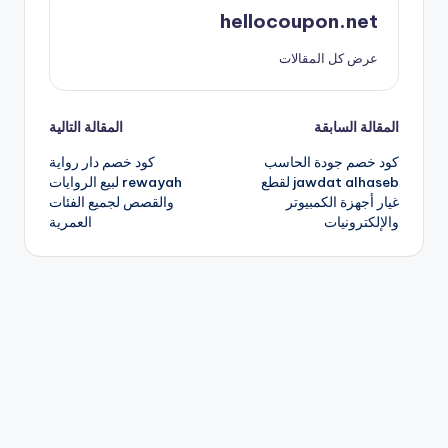
hellocoupon.net
عرض كل المقالات
تصفّح
المقالة السابقة
المقالة التالية
كود خصم جودة الحاسب
كود خصم دار رواية
المقالات
jawdat alhaseb لقطع
rewayah لبيع الروايات
غيار أجهزة الكمبيوتر
والقصص لجميع الفئات
والإلكترونيات
العمرية