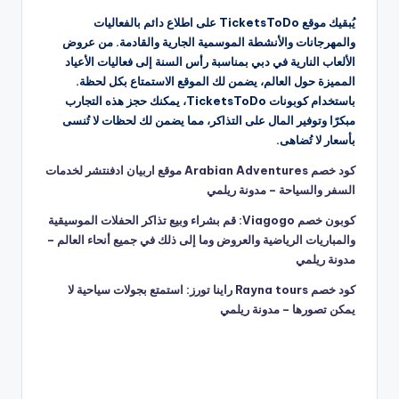
يُبقيك موقع TicketsToDo على اطلاع دائم بالفعاليات
والمهرجانات والأنشطة الموسمية الجارية والقادمة. من عروض
الألعاب النارية في دبي بمناسبة رأس السنة إلى فعاليات الأعياد
المميزة حول العالم، يضمن لك الموقع الاستمتاع بكل لحظة.
باستخدام كوبونات TicketsToDo، يمكنك حجز هذه التجارب
مبكرًا وتوفير المال على التذاكر، مما يضمن لك لحظات لا تُنسى
بأسعار لا تُضاهى.
كود خصم Arabian Adventures موقع اربيان ادفنتشر لخدمات
السفر والسياحة – مدونة ريلمي
كوبون خصم Viagogo: قم بشراء وبيع تذاكر الحفلات الموسيقية
والمباريات الرياضية والعروض وما إلى ذلك في جميع أنحاء العالم –
مدونة ريلمي
كود خصم Rayna tours راينا تورز: استمتع بجولات سياحية لا
يمكن تصورها – مدونة ريلمي