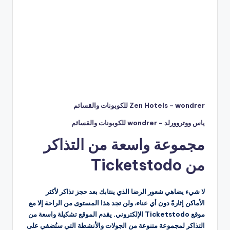
Zen Hotels – wondrer للكوبونات والقسائم
ياس ووتروورلد – wondrer للكوبونات والقسائم
مجموعة واسعة من التذاكر
من Ticketstodo
لا شيء يضاهي شعور الرضا الذي ينتابك بعد حجز تذاكر لأكثر
الأماكن إثارةً دون أي عناء، ولن تجد هذا المستوى من الراحة إلا مع
موقع Ticketstodo الإلكتروني. يقدم الموقع تشكيلة واسعة من
التذاكر لمجموعة متنوعة من الجولات والأنشطة التي ستُضفي على