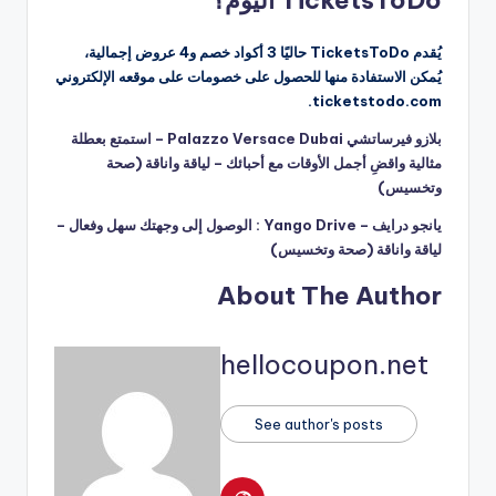
TicketsToDo اليوم؟
يُقدم TicketsToDo حاليًا 3 أكواد خصم و4 عروض إجمالية،
يُمكن الاستفادة منها للحصول على خصومات على موقعه الإلكتروني
ticketstodo.com.
بلازو فيرساتشي Palazzo Versace Dubai – استمتع بعطلة
مثالية واقضِ أجمل الأوقات مع أحبائك – لياقة واناقة (صحة
وتخسيس)
يانجو درايف – Yango Drive : الوصول إلى وجهتك سهل وفعال –
لياقة واناقة (صحة وتخسيس)
About The Author
hellocoupon.net
See author's posts