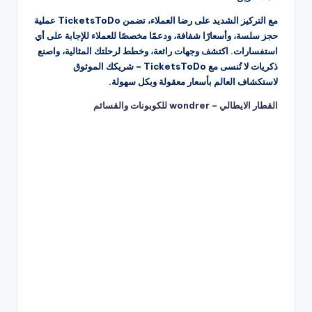
مع التركيز الشديد على رضا العملاء، تضمن TicketsToDo عملية
حجز سلسة، وأسعارًا شفافة، ودعمًا مخصصًا للعملاء للإجابة على أي
استفسارات. اكتشف وجهات رائعة، وخطط لرحلتك المثالية، واصنع
ذكريات لا تُنسى مع TicketsToDo – شريكك الموثوق
لاستكشاف العالم بأسعار معقولة وبكل سهولة.
القطار الايطالي – wondrer للكوبونات والقسائم