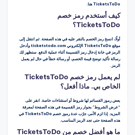
TicketsToDo هنا.
كيف أستخدم رمز خصم
TicketsToDo؟
أولًا، انسخ رمز الخصم بالنقر عليه في هذه الصفحة. ثم انتقل إلى
موقع TicketsToDo الإلكتروني ticketstodo.com وأدخل
الرمز في خانة إدخال رمز القسيمة أثناء عملية الدفع. ستظهر لك
رسالة تأكيد توضح قيمة الخصم، أو رسالة خطأ في حال لم يعمل
الرمز.
لم يعمل رمز خصم TicketsToDo
الخاص بي. ماذا أفعل؟
بعض رموز القسائم لها شروط أو استثناءات خاصة. انقر على
“عرض الشروط” بجوار رمز القسيمة في هذه الصفحة لمعرفة
المزيد. إذا لزم الأمر، جرّب عدة رموز خصم TicketsToDo في
هذه الصفحة حتى تجد الرمز المناسب.
ما هو أفضل خصم من TicketsToDo