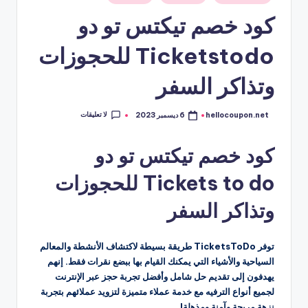
في
كود خصم تيكتس تو دو
Ticketstodo للحجوزات
وتذاكر السفر
لا تعليقات
hellocoupon.net
6 ديسمبر 2023
تمّ
النشر
بواسطة
كود خصم تيكتس تو دو
Tickets to do للحجوزات
وتذاكر السفر
توفر TicketsToDo طريقة بسيطة لاكتشاف الأنشطة والمعالم
السياحية والأشياء التي يمكنك القيام بها ببضع نقرات فقط. إنهم
يهدفون إلى تقديم حل شامل وأفضل تجربة حجز عبر الإنترنت
لجميع أنواع الترفيه مع خدمة عملاء متميزة لتزويد عملائهم بتجربة
نزهة مريحة وآمنة ومذهلة!