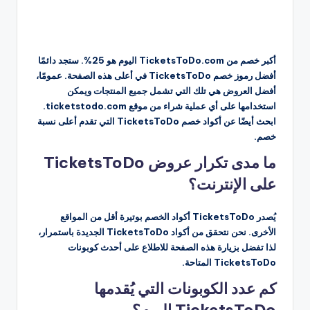
أكبر خصم من TicketsToDo.com اليوم هو 25%. ستجد دائمًا
أفضل رموز خصم TicketsToDo في أعلى هذه الصفحة. عمومًا،
أفضل العروض هي تلك التي تشمل جميع المنتجات ويمكن
استخدامها على أي عملية شراء من موقع ticketstodo.com.
ابحث أيضًا عن أكواد خصم TicketsToDo التي تقدم أعلى نسبة
خصم.
ما مدى تكرار عروض TicketsToDo
على الإنترنت؟
يُصدر TicketsToDo أكواد الخصم بوتيرة أقل من المواقع
الأخرى. نحن نتحقق من أكواد TicketsToDo الجديدة باستمرار،
لذا تفضل بزيارة هذه الصفحة للاطلاع على أحدث كوبونات
TicketsToDo المتاحة.
كم عدد الكوبونات التي يُقدمها