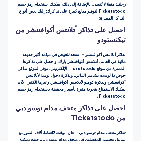
رحلتك متعةً لا تُنسى. بالإضافة إلى ذلك، يمكنك استخدام رمز خصم
Ticketstodo لتوفير مبالغ كبيرة على تذاكرك؛ إليك بعض أنواع
التذاكر المميزة:
احصل على تذاكر أتلانتس أكوافنتشر من
تيكتستودو
تذاكر أتلانتس أكوافنتشر – استعد للغوص في دوامة أكبر حديقة
مائية في العالم، أتلانتس أكوافنتشر بارك، واحصل على تذاكرها
المميزة من موقع Ticketstodo الإلكتروني. يوفر الموقع تذاكر
حوض ذا لوست تشامبر المائي، وتذكرة دخول يومية لأتلانتس
أكوافنتشر، وتذكرة كومبو لأتلانتس أكوافنتشر، وغيرها الكثير. الآن،
يمكنك الاستمتاع بتجربة مثيرة بأسعار مخفضة باستخدام رمز خصم
Ticketstodo.
احصل على تذاكر متحف مدام توسو دبي
من Ticketstodo
تذاكر متحف مدام توسو دبي – حان الوقت لالتقاط آلاف الصور مع
تماثيل نجومك المفضلين في متحف مدام توسو دبي، حيث يمكنك