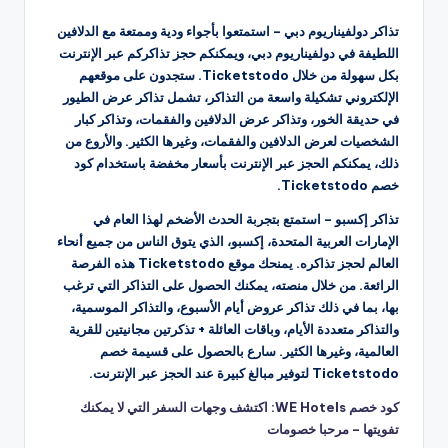
تذاكر دولفيناريوم دبي – استمتعوا بأجواء ودية وممتعة مع الدلافين
اللطيفة في دولفيناريوم دبي، ويمكنكم حجز تذاكركم عبر الإنترنت
بكل سهولة من خلال Ticketstodo. ستجدون على موقعهم
الإلكتروني تشكيلة واسعة من التذاكر، تشمل تذاكر عرض الطيور
في حديقة الخور، وتذاكر عرض الدلافين والفقمات، وتذاكر كبار
الشخصيات لعرض الدلافين والفقمات، وغيرها الكثير. والأروع من
ذلك، يمكنكم الحجز عبر الإنترنت بأسعار مخفضة باستخدام كود
خصم Ticketstodo.
تذاكر إكسبو – استمتع بتجربة الحدث الأضخم لهذا العام في
الإمارات العربية المتحدة، إكسبو، الذي يتوق الناس من جميع أنحاء
العالم لحجز تذاكره. يمنحك موقع Ticketstodo هذه الفرصة
الرائعة. من خلال منصته، يمكنك الحصول على التذاكر التي ترغب
بها، بما في ذلك تذاكر عروض أيام الأسبوع، والتذاكر الموسمية،
والتذاكر متعددة الأيام، وباقات العائلة + تذكرتين مجانيتين للقرية
العالمية، وغيرها الكثير. سارع بالحصول على قسيمة خصم
Ticketstodo لتوفير مبالغ كبيرة عند الحجز عبر الإنترنت.
كود خصم WE Hotels: اكتشف وجهات السفر التي لا يمكنك
تفويتها – مرحبا خصومات