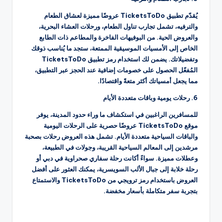
يُقدّم تطبيق TicketsToDo عروضًا مميزة لعشاق الطعام
والترفيه، تشمل تجارب تناول الطعام، ورحلات العشاء البحرية،
والعروض الحية. من البوفيهات الفاخرة والمطاعم ذات الطابع
الخاص إلى الأمسيات الموسيقية الممتعة، ستجد ما يُناسب ذوقك
وتفضيلاتك. يضمن لك استخدام رمز تطبيق TicketsToDo
المُفعّل الحصول على خصومات إضافية عند الحجز عبر التطبيق،
مما يجعل أمسياتك أكثر متعةً واقتصادًا.
6. رحلات يومية وباقات متعددة الأيام
للمسافرين الراغبين في استكشاف ما وراء حدود المدينة، يوفر
موقع TicketsToDo عروضًا حصرية على الرحلات اليومية
والباقات السياحية متعددة الأيام. تشمل هذه العروض رحلات بصحبة
مرشدين إلى المعالم السياحية القريبة، وجولات في الطبيعة،
وعطلات مميزة. سواءً أكانت رحلة سفاري صحراوية في دبي أو
رحلة خلابة إلى جبال الألب السويسرية، يمكنك العثور على أفضل
العروض باستخدام رمز ترويجي من TicketsToDo والاستمتاع
بتجربة سفر متكاملة بأسعار مخفضة.