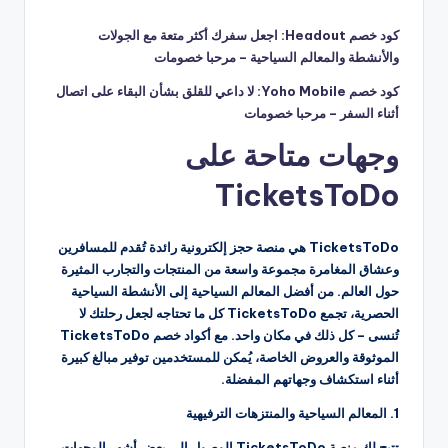
كود خصم Headout: اجعل سفرك أكثر متعة مع الجولات
والأنشطة والمعالم السياحية – مرحبا خصومات
كود خصم Yoho Mobile: لا داعي للقلق بشأن البقاء على اتصال
أثناء السفر – مرحبا خصومات
وجهات متاحة على
TicketsToDo
TicketsToDo هي منصة حجز إلكترونية رائدة تُقدم للمسافرين
وعشاق المغامرة مجموعة واسعة من المنتجات والتجارب المثيرة
حول العالم. من أفضل المعالم السياحية إلى الأنشطة السياحية
الحصرية، تجمع TicketsToDo كل ما تحتاجه لجعل رحلتك لا
تُنسى – كل ذلك في مكان واحد. مع أكواد خصم TicketsToDo
الموثوقة والعروض الخاصة، يُمكن للمستخدمين توفير مبالغ كبيرة
أثناء استكشاف وجهاتهم المفضلة.
1. المعالم السياحية والمنتزهات الترفيهية
تتيح لك منصة TicketsToDo الوصول إلى بعض أشهر الوجهات