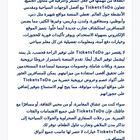
انطلاقًا من مهمتها في جعل السفر والترفيه في متناول الجميع،
تتعاون TicketsToDo مع أفضل الوجهات السياحية ومقدمي
الأنشطة حول العالم. تغطي المنصة مواقع شهيرة مثل دبي،
وأبوظبي، وسنغافورة، ولندن، وباريس، وغيرها الكثير، مما يضمن
للمسافرين استكشاف تجارب جديدة أينما حلّوا. يتميز الموقع
الإلكتروني بسهولة الاستخدام، ويوفر تأكيدات فورية للحجوزات،
وخيارات دفع آمنة، ومعلومات تفصيلية عن كل معلم سياحي.
لا يقتصر دور TicketsToDo على توفير الراحة فحسب، بل يمتد
ليشمل توفير المال أيضًا. تقدم المنصة باستمرار عروضًا ترويجية
مميزة، وباقات شاملة، وخصومات موسمية لمساعدة المستخدمين
على تحقيق أقصى استفادة من ميزانيتهم. يمكن للمسافرين العثور
على أكواد خصم وعروض ترويجية حصرية من TicketsToDo
على مواقع كوبونات موثوقة، مما يتيح لهم الاستمتاع بتوفير إضافي
على حجوزاتهم.
سواء كنت من عشاق المغامرة، أو من محبي الثقافة، أو مسافرًا مع
عائلتك، فإن TicketsToDo تلبي جميع الاهتمامات والفئات
العمرية. من رحلات السفاري الصحراوية والجولات السياحية إلى
تذاكر مدن الملاهي وتجارب تناول الطعام، توفر لك
TicketsToDo خيارات لا حصر لها تناسب جميع أذواق
المسافرين.