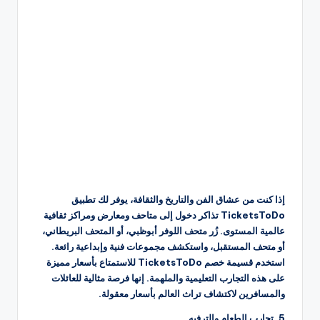
إذا كنت من عشاق الفن والتاريخ والثقافة، يوفر لك تطبيق
TicketsToDo تذاكر دخول إلى متاحف ومعارض ومراكز ثقافية
عالمية المستوى. زُر متحف اللوفر أبوظبي، أو المتحف البريطاني،
أو متحف المستقبل، واستكشف مجموعات فنية وإبداعية رائعة.
استخدم قسيمة خصم TicketsToDo للاستمتاع بأسعار مميزة
على هذه التجارب التعليمية والملهمة. إنها فرصة مثالية للعائلات
والمسافرين لاكتشاف تراث العالم بأسعار معقولة.
5. تجارب الطعام والترفيه