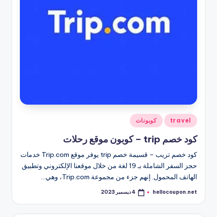
نُشر
travel
كوبونات
في
كود خصم trip – كوبون موقع رحلات
كود خصم تريب – قسيمة خصم trip يوفر موقع Trip.com خدمات
حجز السفر الشاملة بـ 19 لغة من خلال موقعنا الإلكتروني وتطبيق
الهاتف المحمول. إنهم جزء من مجموعة Trip.com، وهي…
hellocoupon.net
4 ديسمبر 2023
تمّ
النشر
بواسطة