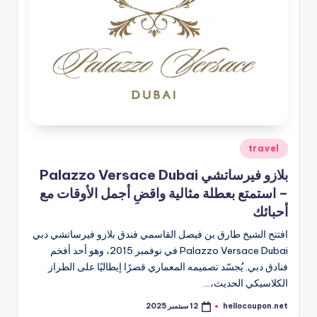
نُشر
travel
في
بلازو فيرساتشي Palazzo Versace Dubai
– استمتع بعطلة مثالية واقضِ أجمل الأوقات مع
أحبائك
افتتح الشيخ طارق بن فيصل القاسمي فندق بلازو فيرساتشي دبي
Palazzo Versace Dubai في نوفمبر 2015، وهو أحد أفخم
فنادق دبي. يُجسّد تصميمه المعماري قصرًا إيطاليًا على الطراز
الكلاسيكي الحديث،…
hellocoupon.net
12 سبتمبر 2025
تمّ