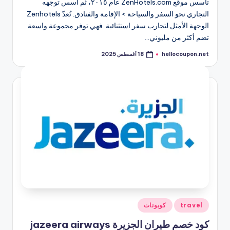
تأسس موقع ZenHotels.com عام ٢٠١٥، ثم أسس توجهه
التجاري نحو السفر والسياحة > الإقامة والفنادق. تُعدّ Zenhotels
الوجهة الأمثل لتجارب سفر استثنائية. فهي توفر مجموعة واسعة
تضم أكثر من مليوني…
hellocoupon.net
18 أغسطس 2025
تمّ
النشر
بواسطة
نُشر
travel
كوبونات
في
كود خصم طيران الجزيرة jazeera airways