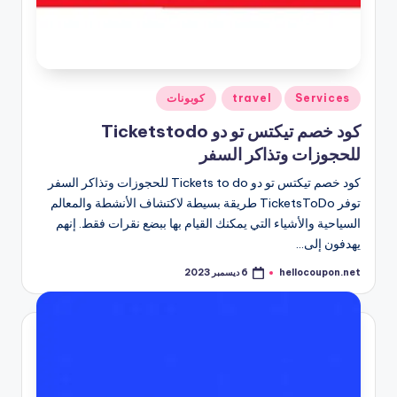
نُشر
Services
travel
كوبونات
في
كود خصم تيكتس تو دو Ticketstodo
للحجوزات وتذاكر السفر
كود خصم تيكتس تو دو Tickets to do للحجوزات وتذاكر السفر
توفر TicketsToDo طريقة بسيطة لاكتشاف الأنشطة والمعالم
السياحية والأشياء التي يمكنك القيام بها ببضع نقرات فقط. إنهم
يهدفون إلى…
hellocoupon.net
6 ديسمبر 2023
تمّ
النشر
بواسطة