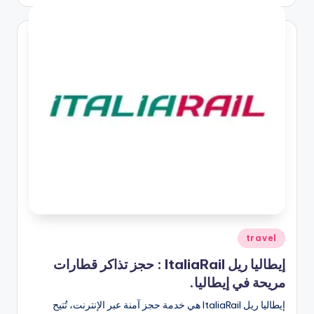
النشر
بواسطة
نُشر
travel
في
إيطاليا ريل ItaliaRail : حجز تذاكر قطارات
مريحة في إيطاليا.
إيطاليا ريل ItaliaRail هي خدمة حجز آمنة عبر الإنترنت، تُتيح