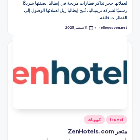
لعملائها حجز تذاكر قطارات مريحة في إيطاليا. بصفتها شريكًا
رسميًا لشركة ترينيتاليا، تُتيح إيطاليا ريل لعملائها الوصول إلى
القطارات فائقة…
hellocoupon.net
11 سبتمبر 2025
تمّ
النشر
بواسطة
نُشر
travel
كوبونات
في
متجر ZenHotels.com