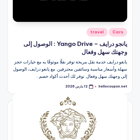
نُشر
travel
Cars
في
يانجو درايف – Yango Drive : الوصول إلى
وجهتك سهل وفعال
يانغو درايف خدمة نقل مريحة توفر نقلًا موثوقًا به مع خيارات حجز
سهلة وأسعار مناسبة وسائقين محترفين. مع يانغو درايف، الوصول
إلى وجهتك سهل وفعال. نوفر لك أحدث أكواد خصم…
hellocoupon.net
12 مارس 2026
تمّ
النشر
بواسطة