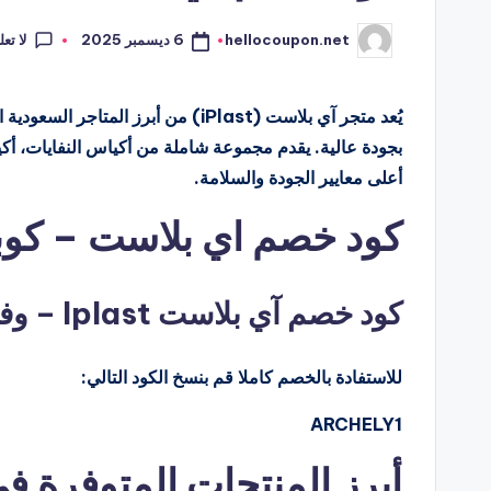
لا تع
6 ديسمبر 2025
hellocoupon.net
تمّ
النشر
بواسطة
يُعد متجر آي بلاست (iPlast) من أبرز 
بجودة عالية. يقدم مجموعة شاملة من أكياس النفايات، أ
أعلى معايير الجودة والسلامة.
كود خصم اي بلاست – كوبون st
كود خصم آي بلاست Iplast – وفر 5% على جميع المنتجات والعروض
للاستفادة بالخصم كاملا قم بنسخ الكود التالي:
ARCHELY1
أبرز المنتجات المتوفرة ف