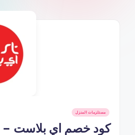
نُشر
مستلزمات المنزل
في
كود خصم اي بلاست – كوبون