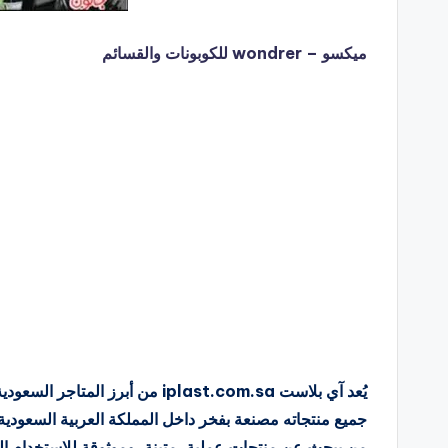
ميكسو – wondrer للكوبونات والقسائم
يُعد آي بلاست iplast.com.sa من أب
جميع منتجاته مصنعة بفخر داخل المملكة العربية السعودية وف
من يبحث عن منتجات عملية، متينة، وموثوقة للاستخدام ال