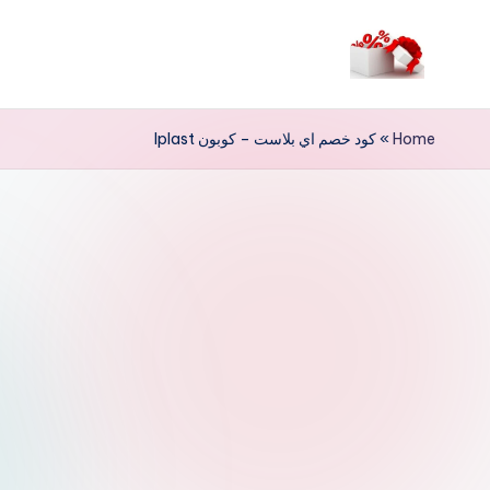
لتجاوز
لى
م
لمحتوى
ر
Home
»
كود خصم اي بلاست – كوبون Iplast
حب
ا
خ
ص
و
ما
ت