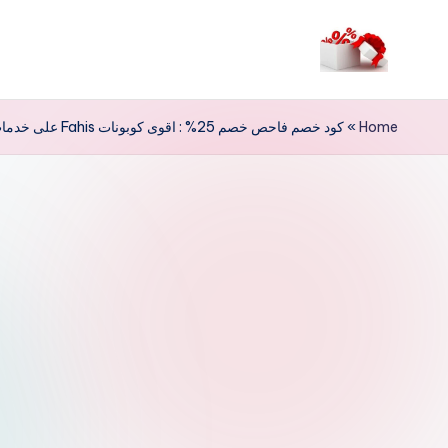
لتجاوز
لى
م
لمحتوى
ر
Home
»
كود خصم فاحص خصم 25% : اقوى كوبونات Fahis على خدمات الفحص
حب
ا
خ
ص
و
ما
ت