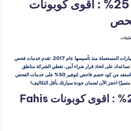
كود خصم فاحص خصم 25% : اقوى كوبونات
تعليقات
شركة فاحص هي الخيار الموثوق في السعودية لفحص السيارات المستعملة منذ تأسيسها عام 2017. تقدم خدمات فحص
ة تساعدك على اتخاذ قرار شراء آمن. تغطي الشركة مناطق
متعددة مثل جدة، مع فريق متخصص وتكنولوجيا متطورة. استفد من كود خصم فاحص لتوفير 50% على خدمات الفحص
تميزًا احجز الآن لضمان جودة سيارتك بأقل التكاليف!
كود خصم فاحص خصم 25% : اقوى كوبونات Fahis