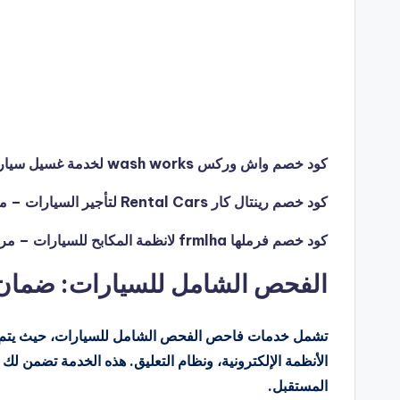
كود خصم واش وركس wash works لخدمة غسيل سيارات متنقلة – مرحبا خصومات
كود خصم رينتال كار Rental Cars لتأجير السيارات – مرحبا خصومات
كود خصم فرملها frmlha لانظمة المكابح للسيارات – مرحبا خصومات
الفحص الشامل للسيارات: ضمان 
تشمل خدمات فاحص الفحص الشامل للسيارات، حيث يتم الت
الأنظمة الإلكترونية، ونظام التعليق. هذه الخدمة تضمن ل
المستقبل.