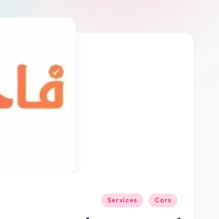
نُشر
Services
Cars
في