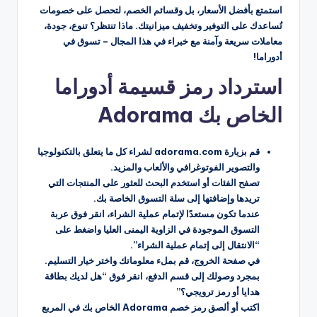
استمتع بأفضل الأسعار، بل وقسائم الخصم، لتحصل على خصومات
تُساعدك على التوفير وتخفيف ميزانيتك. ماذا تنتظر؟ تنوع، جودة،
معاملات سريعة وآمنة مع خبراء في هذا المجال – تسوق في
أدوراما!
استرداد رمز قسيمة أدوراما
الخاص بك Adorama
قم بزيارة adorama.com لشراء كل ما يتعلق بالتكنولوجيا
والتصوير الفوتوغرافي والألعاب والمزيد.
تصفح الفئات أو استخدم البحث للعثور على المنتجات التي
تريدها وإضافتها إلى سلة التسوق الخاصة بك.
عندما تكون مستعدًا لإتمام عملية الشراء، انقر فوق عربة
التسوق الموجودة في الزاوية اليمنى العليا واضغط على
“الانتقال إلى إتمام عملية الشراء”.
في صفحة الخروج، قم بملء معلوماتك واختر خيار التسليم.
بمجرد وصولك إلى قسم الدفع، انقر فوق “هل لديك بطاقة
هدايا أو رمز ترويجي؟”
اكتب أو ألصق رمز خصم Adorama الخاص بك في المربع