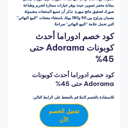
بمثابة مختبر تصوير، حيث يوفر خيارات ممتازة لتحرير وطباعة
صورك لتحقيق نتائج مبهرة. تذكر أن جميع المنتجات مشمولة
بضمان يتراوح بين 90 و180 يومًا، باستثناء منتجات “البيع النهائي”
التي تحمل علامة “البيع النهائي” صراحةً.
كود خصم ادوراما أحدث
كوبونات Adorama حتى
45%
كود خصم ادوراما أحدث كوبونات
Adorama حتى 45%
للاستفادة بالخصم كاملا قم بالضغط على الرابط التالي:
تفعيل الخصم
الآن