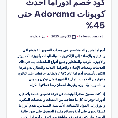
كود خصم ادوراما أحدث
كوبونات Adorama حتى
45%
لا تعليقات
hellocoupon.net
22 نوفمبر 2025
تمّ
النشر
بواسطة
أدوراما متجر رائد متخصص في معدات التصوير الفوتوغرافي
والفيديو، بالإضافة إلى الإلكترونيات والطابعات وأجهزة الكمبيوتر
والأجهزة اللوحية والمناظير وجميع أنواع الملحقات، بما في ذلك
العدسات ومعدات الإضاءة والحوامل الثلاثية والبطاريات وغيرها
الكثير. تأسست أدوراما عام ١٩٧٥، ولطالما حافظت على كتالوج
متنوع من العلامات التجارية الشهيرة مثل نيكون وسوني
وباناسونيك وكانون، وغيرها، لضمان رضا عملائها الكرام.
إذا كنت مصورًا محترفًا وتبحث عن غرفة تحميض خاصة بك، فإن
أدوراما توفر لك كل ما تحتاجه، من المعدات والعدسات المكبرة
والورق إلى المواد الكيميائية الأساسية. للمبتدئين، تقدم أدوراما
قسمًا يحتوي على أدلة ونصائح مفيدة للحصول على صور عالية
الجودة. وإذا كنت ترغب في طباعة صورك، فإن أدوراما بيكس