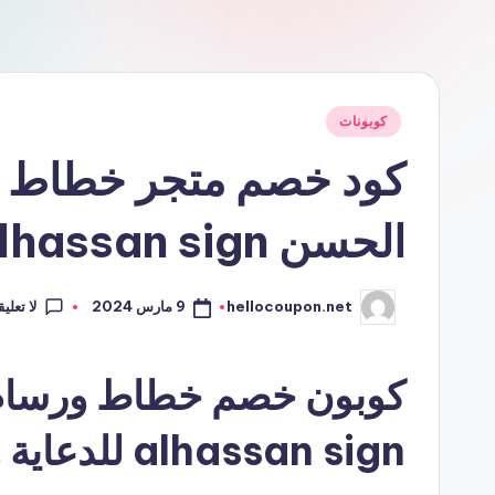
نُشر
كوبونات
في
كود خصم متجر خطاط 
الحسن alhassan sign للدعاية والإعلان
لا تعلي
9 مارس 2024
hellocoupon.net
تمّ
النشر
بواسطة
كوبون خصم خطاط ورسام
alhassan sign للدعاية والإعلان