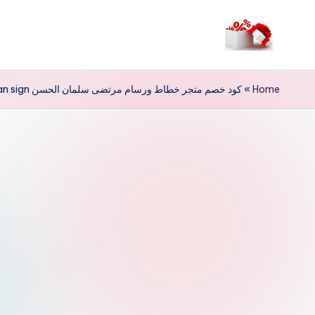
لتجاوز
لى
م
لمحتوى
ر
Home
»
كود خصم متجر خطاط ورسام مرتضى سلمان الحسن alhassan sign للدعاية والإعلان
حب
ا
خ
ص
و
ما
ت