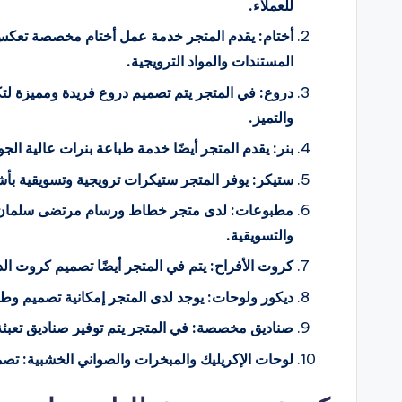
للعملاء.
أختام:
يقدم المتجر خدمة عمل أختام مخصصة تعكس ا
المستندات
والمواد الترويجية.
دروع:
في المتجر يتم تصميم دروع فريدة ومميزة لتك
والتميز.
بنر:
يقدم المتجر أيضًا خدمة طباعة بنرات عالية الج
ستيكر:
يوفر المتجر ستيكرات ترويجية وتسويقية بأشك
مطبوعات:
لدى متجر خطاط ورسام مرتضى سلمان ا
والتسويقية.
كروت الأفراح:
يتم في المتجر أيضًا تصميم كروت ال
ديكور ولوحات:
يوجد لدى المتجر إمكانية تصميم وط
صناديق مخصصة:
في المتجر يتم توفير صناديق تعب
لوحات الإكريليك والمبخرات والصواني الخشبية:
تصم