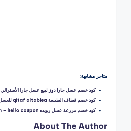
متاجر مشابهة:
كود خصم عسل جارا دوز لبيع عسل جارا الأسترالي jarrah dose – hello coupon
كود خصم قطاف الطبيعة qitaf altabiea للعسل ومنتجات الطبيعة – hello coupon
كود خصم مزرعة عسل زويده zwaiydah – hello coupon
About The Author