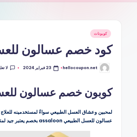
نُشر
كوبونات
في
كود خصم عسالون للعسل الط
لا تع
23 فبراير 2024
hellocoupon.net
تمّ
النشر
بواسطة
كوبون خصم عسالون للعسل الطب
لمحبين وعشاق العسل الطبيعي سواءً لمستخدمينه للعلاج او
عسالون للعسل الطبيعي assaloon بخصم يعتبر جيد لمتجر عسالون الخصم بنسبة 5% لجميع منتجات