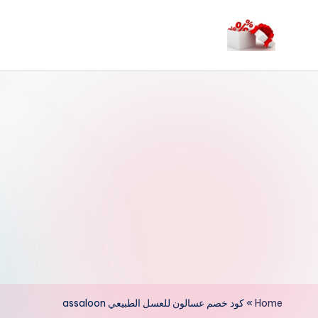
لتجاوز
لى
م
لمحتوى
ر
حب
ا
خ
ص
و
ما
ت
Home
»
كود خصم عسالون للعسل الطبيعي assaloon