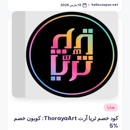
hellocoupon.net
19 مارس 2026
تمّ
النشر
بواسطة
نُشر
هدايا
في
كود خصم ثريا آرت ThorayaArt: كوبون خصم
%5