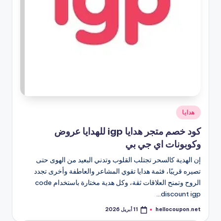
نُشر
هدايا
في
كود خصم متجر هدايا igp للهدايا عروض
وكوبونات اي جي بي
إن الهدية كالسحر تجتلب القلوب وتدني البعيد من الهوى حتى
تصيره قريبًا، فثمة هدايا تقوي المشاعر والعاطفة وأخرى تجدد
الروح وتمنح العلاقات ثقة، وكل هدية مختارة باستخدام code
discount igp…
hellocoupon.net
11 أبريل 2026
تمّ
النشر