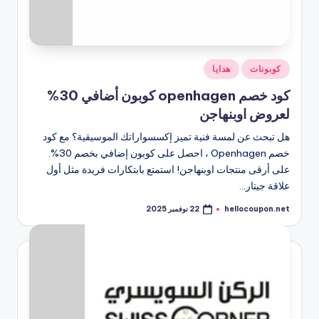
نُشر
كوبونات
هدايا
في
كود خصم openhagen كوبون أضافي 30%
لعروض اوبنهاجن
هل تبحث عن لمسة فنية تميز إكسسواراتك الموسيقية؟ مع كود
خصم Openhagen ، احصل على كوبون إضافي بخصم 30%.
على أرقى منتجات اوبنهاجن! استمتع بابتكارات فريدة مثل أول
علاقة جيتار…
hellocoupon.net
22 نوفمبر 2025
تمّ
النشر
بواسطة