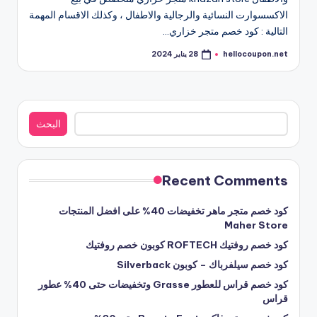
الاكسسوارت النسائية والرجالية والاطفال ، وكذلك الاقسام المهمة
التالية : كود خصم متجر خزاري…
hellocoupon.net
28 يناير 2024
تمّ
النشر
بواسطة
البحث
البحث
Recent Comments
كود خصم متجر ماهر تخفيضات 40% على افضل المنتجات
Maher Store
كود خصم روفتيك ROFTECH كوبون خصم روفتيك
كود خصم سيلفرباك – كوبون Silverback
كود خصم قراس للعطور Grasse وتخفيضات حتى 40% عطور
قراس