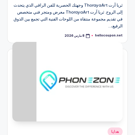
ثريا آرت ThorayaArt وجهتك الحصرية للفن الراقي الذي يتحدث
إلى الروح. ثريا آرت ThorayaArt معرض ومتجر فني متخصص
في تقديم مجموعة منتقاة من اللوحات الفنية التي تجمع بين الذوق
الرفيع،…
hellocoupon.net
8 مارس 2026
تمّ
النشر
بواسطة
نُشر
هدايا