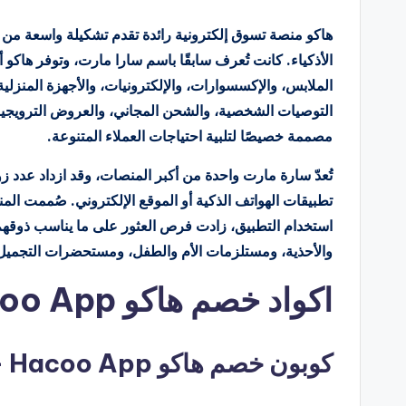
بواسطة
هاكو منصة تسوق إلكترونية رائدة تقدم تشكيلة واسعة من
الملابس، والإكسسوارات، والإلكترونيات، والأجهزة المنزلية
التوصيات الشخصية، والشحن المجاني، والعروض الترويجية
مصممة خصيصًا لتلبية احتياجات العملاء المتنوعة.
تُعدّ سارة مارت واحدة من أكبر المنصات، وقد ازداد عدد زوا
تطبيقات الهواتف الذكية أو الموقع الإلكتروني. صُممت الم
استخدام التطبيق، زادت فرص العثور على ما يناسب ذوقهم 
والأحذية، ومستلزمات الأم والطفل، ومستحضرات التجميل
اكواد خصم هاكو Hacoo App
كوبون خصم هاكو Hacoo App – كوبون خصم حتي 70%