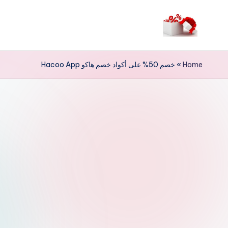
لتجاوز
لى
م
لمحتوى
ر
Home
»
خصم 50% على أكواد خصم هاكو Hacoo App
حب
ا
خ
ص
و
ما
ت