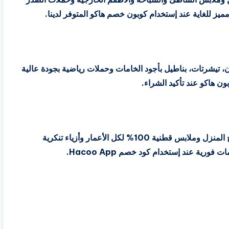
ز للغاية عند إستخدام كوبون خصم هاكو المتوفر لدينا.
، تيشرتات، بناطيل بأجود الخامات وحملات رياضية بجودة عالية
ن هاكو عند تأكيد الشراء.
يوفر مجموعة واسعة من مستلزمات الأطفال داخل وخارج المنزل وملابس قطنية 100% لكل الأعمار وأزياء تنكرية
ية عند إستخدام كود خصم Hacoo App.