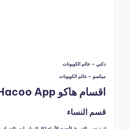
دكني – عالم الكوبونات
ميكسو – عالم الكوبونات
اقسام هاكو Hacoo App
قسم النساء
استمتعي بالتسوق لأحدث الأزياء لكل المناسبات والفسات