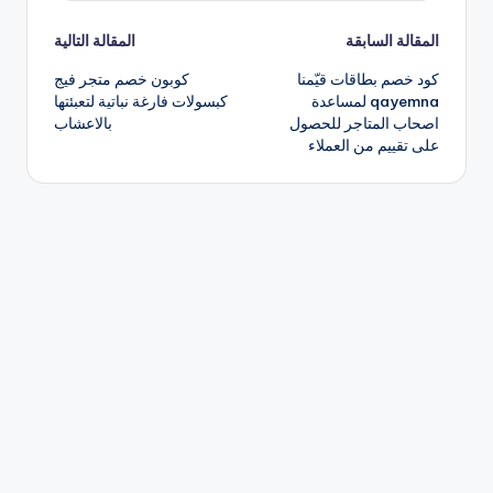
تصفّح
المقالة السابقة
المقالة التالية
كود خصم بطاقات قيّمنا
كوبون خصم متجر فيج
المقالات
qayemna لمساعدة
كبسولات فارغة نباتية لتعبئتها
اصحاب المتاجر للحصول
بالاعشاب
على تقييم من العملاء