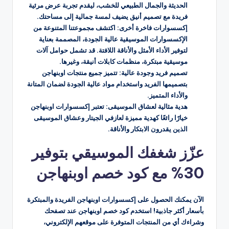
الحديثة والجمال الطبيعي للخشب، ليقدم تجربة عرض مرئية
فريدة مع تصميم أنيق يضيف لمسة جمالية إلى مساحتك.
إكسسوارات فاخرة أخرى: اكتشف مجموعتنا المتنوعة من
الإكسسوارات الموسيقية عالية الجودة، المصممة بعناية
لتوفير الأداء الأمثل والأناقة اللافتة. قد تشمل حوامل آلات
موسيقية مبتكرة، منظمات كابلات أنيقة، وغيرها.
تصميم فريد وجودة عالية: تتميز جميع منتجات اوبنهاجن
بتصميمها الفريد واستخدام مواد عالية الجودة لضمان المتانة
والأداء المتميز.
هدية مثالية لعشاق الموسيقى: تعتبر إكسسوارات اوبنهاجن
خيارًا رائعًا كهدية مميزة لعازفي الجيتار وعشاق الموسيقى
الذين يقدرون الابتكار والأناقة.
عزّز شغفك الموسيقي بتوفير
30% مع كود خصم اوبنهاجن
الآن يمكنك الحصول على إكسسوارات اوبنهاجن الفريدة والمبتكرة
بأسعار أكثر جاذبية! استخدم كود خصم اوبنهاجن عند تصفحك
وشراءك أي من المنتجات المتوفرة على موقعهم الإلكتروني،