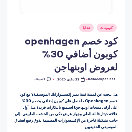
نُشر
كوبونات
هدايا
في
كود خصم openhagen
كوبون أضافي 30%
لعروض اوبنهاجن
لا تعليقات
hellocoupon.net
22 نوفمبر 2025
تمّ
النشر
بواسطة
هل تبحث عن لمسة فنية تميز إكسسواراتك الموسيقية؟ مع كود
خصم Openhagen ، احصل على كوبون إضافي بخصم 30%.
على أرقى منتجات اوبنهاجن! استمتع بابتكارات فريدة مثل أول
علاقة جيتار قابلة للطي وجهاز عرض ذكي من الخشب الطبيعي، إلى
جانب تشكيلة فاخرة من الإكسسوارات المصممة بذوق رفيع لعشاق
الموسيقى الحقيقيين.