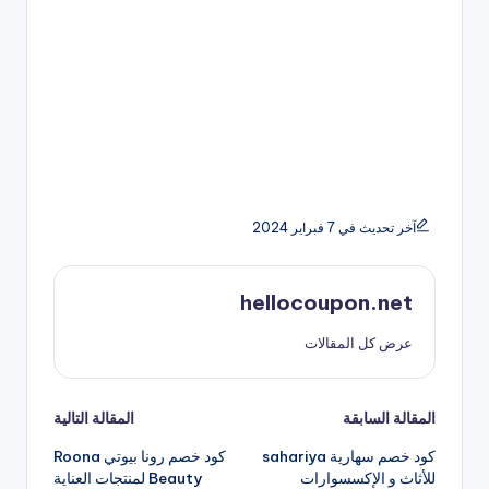
آخر تحديث في 7 فبراير 2024
hellocoupon.net
عرض كل المقالات
تصفّح
المقالة السابقة
المقالة التالية
كود خصم سهارية sahariya
كود خصم رونا بيوتي Roona
المقالات
للأثاث و الإكسسوارات
Beauty لمنتجات العناية