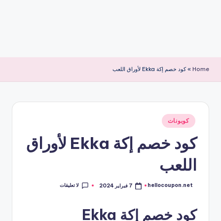
Home
»
كود خصم إكة Ekka لأوراق اللعب
نُشر
كوبونات
في
كود خصم إكة Ekka لأوراق
اللعب
لا تعليقات
hellocoupon.net
7 فبراير 2024
تمّ
النشر
بواسطة
كود خصم إكة Ekka