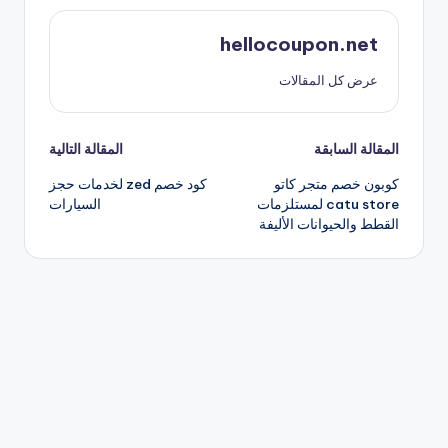
hellocoupon.net
عرض كل المقالات
تصفّح
المقالة السابقة
المقالة التالية
كوبون خصم متجر كاتو
كود خصم zed لخدمات حجز
المقالات
catu store لمستلزمات
السيارات
القطط والحيوانات الأليفة