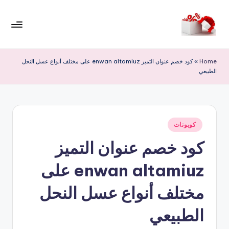
لتجاوز
لى
م
لمحتوى
ر
Home
»
كود خصم عنوان التميز enwan altamiuz على مختلف أنواع عسل النحل
الطبيعي
حب
ا
خ
نُشر
ص
كوبونات
في
كود خصم عنوان التميز
و
ما
enwan altamiuz على
ت
مختلف أنواع عسل النحل
الطبيعي