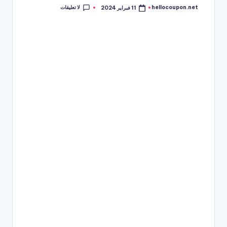
لا تعليقات
hellocoupon.net
11 فبراير 2024
تمّ
النشر
بواسطة