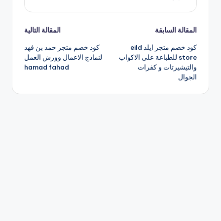
تصفّح
المقالة السابقة
المقالة التالية
كود خصم متجر ايلد eild
كود خصم متجر حمد بن فهد
المقالات
store للطباعة على الاكواب
لنماذج الاعمال وورش العمل
والتيشيرتات و كفرات
hamad fahad
الجوال