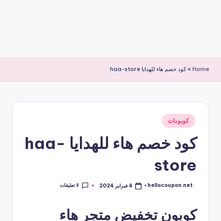
Home
»
كود خصم هاء للهدايا haa-store
نُشر
كوبونات
في
كود خصم هاء للهدايا haa-
store
لا تعليقات
hellocoupon.net
4 فبراير 2024
تمّ
النشر
بواسطة
كوبون تخفيض متجر هاء