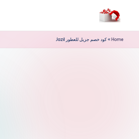
لتجاوز
لى
م
لمحتوى
ر
Home
»
كود خصم جزيل للعطور Jazil
حب
ا
خ
ص
و
ما
ت