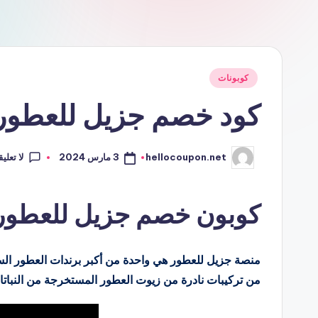
نُشر
كوبونات
في
كود خصم جزيل للعطور azil
لا تعلي
3 مارس 2024
hellocoupon.net
تمّ
النشر
بواسطة
كوبون خصم جزيل للعطور azil
منصة جزيل للعطور هي واحدة من أكبر برندات العطور الس
من تركيبات نادرة من زيوت العطور المستخرجة من النباتا