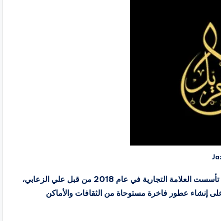
جزيل jazil متخصص في بيع العطور المستوحاة والخاصة. تأسست العلامة التجارية في عام 2018 من قبل علي الزعابي،
لى إنشاء عطور فاخرة مستوحاة من الثقافات والأماكن