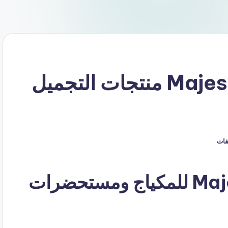
كود خصم ماجستيا Majestya منتجات التجميل
يقات
كود خصم ماجستيا Majestya للمكياج ومستحضرات