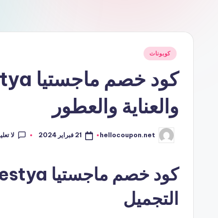
نُشر
كوبونات
في
والعناية والعطور
لا تعل
21 فبراير 2024
hellocoupon.net
تمّ
النشر
بواسطة
التجميل