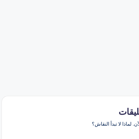
ليقات
ن. لماذا لا تبدأ النقاش؟