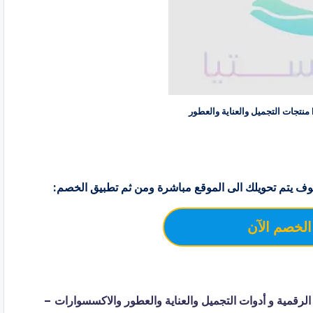
ف يتم تحويلك الى الموقع مباشرة ومن ثم تطبيق الخصم:
الخصم الآن
اني الرقمي dig purple للخدمات الرقمية و أدوات التجميل والعناية والعطور والاكسسوارات –