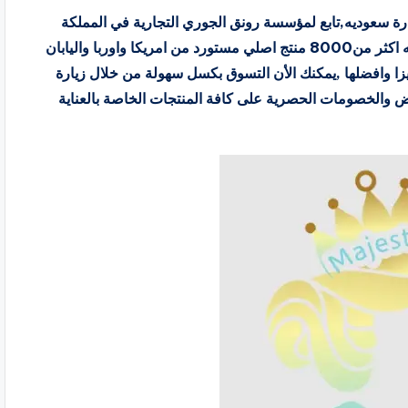
وقع الكتروني تحت ادارة سعوديه,تابع لمؤسسة رونق الجوري التجارية في المملكة
العربية السعودية يخدم اكثر من 145 ألف عميل ويتوفر فيه اكثر من8000 منتج اصلي مستورد من امريكا واوربا واليابان
يزا وافضلها ,يمكنك الأن التسوق بكسل سهولة من خلال زيارة
وض والخصومات الحصرية على كافة المنتجات الخاصة بالعناية