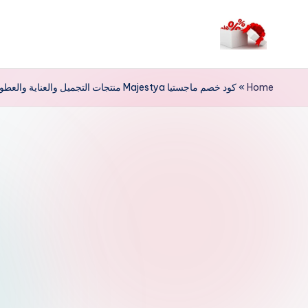
لتجاوز
لى
م
لمحتوى
ر
Home
»
كود خصم ماجستيا Majestya منتجات التجميل والعناية والعطور
حب
ا
خ
ص
و
ما
ت