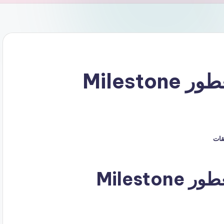
كود خصم مايلستون للعطور Milestone
يقات
كوبون خصم مايلستون للعطور Milestone