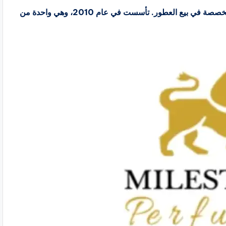
مايلستون للعطور Milestone Perfumes هي شركة متخصصة في بيع العطور. تأسست في عام 2010، وهي واحدة من