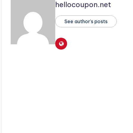
hellocoupon.net
See author's posts