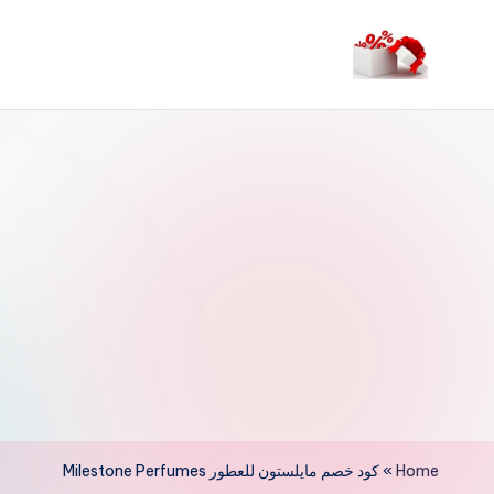
لتجاوز
لى
م
لمحتوى
ر
حب
ا
خ
ص
و
ما
ت
Home
»
كود خصم مايلستون للعطور Milestone Perfumes