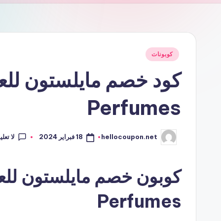
نُشر
كوبونات
في
Perfumes
لا تعل
18 فبراير 2024
hellocoupon.net
تمّ
النشر
بواسطة
Perfumes