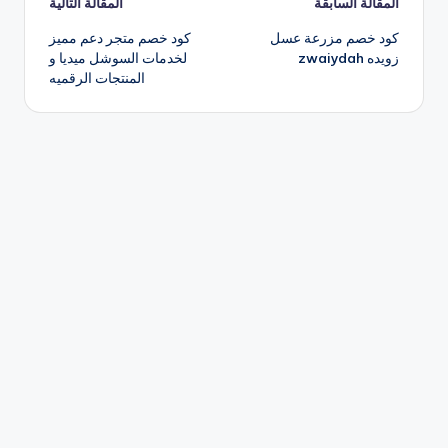
تصفّح
المقالة السابقة
المقالة التالية
كود خصم مزرعة عسل
كود خصم متجر دعم مميز
المقالات
زويده zwaiydah
لخدمات السوشل ميديا و
المنتجات الرقميه