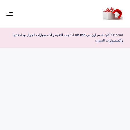
لتجاوز
لى
م
لمحتوى
ر
Home
»
كود خصم اون مي on me لمنتجات التقنية و اكسسوارات الجوال وملحقاتها
واكسسوارات السيارة
حب
ا
خ
ص
و
ما
ت