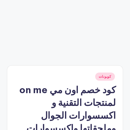
نُشر
كوبونات
في
كود خصم اون مي on me
لمنتجات التقنية و
اكسسوارات الجوال
وملحقاتها واكسسوارات