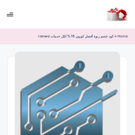
لتجاوز
لى
م
لمحتوى
ر
Home
»
كود خصم رنوة أفضل كوبون 15 % لكل خدمات ranwa
حب
ا
خ
ص
و
ما
ت