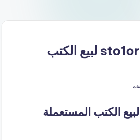
كود خصم متجر سطور sto1or لبيع الكتب
يقات
يع الكتب المستعملة