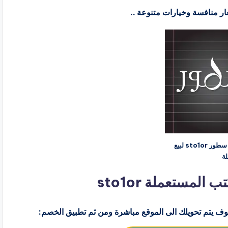
كود خصم متجر سطور sto1or لبيع
لة
مستعملة sto1or
ف يتم تحويلك الى الموقع مباشرة ومن ثم تطبيق الخصم: