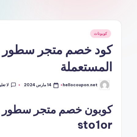
نُشر
كوبونات
في
المستعملة
لا تعل
14 مارس 2024
hellocoupon.net
تمّ
النشر
بواسطة
كوبون خصم متجر سطور لب
sto1or