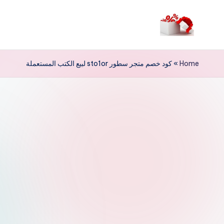
لتجاوز
لى
م
لمحتوى
ر
Home
»
كود خصم متجر سطور sto1or لبيع الكتب المستعملة
حب
ا
خ
ص
و
ما
ت