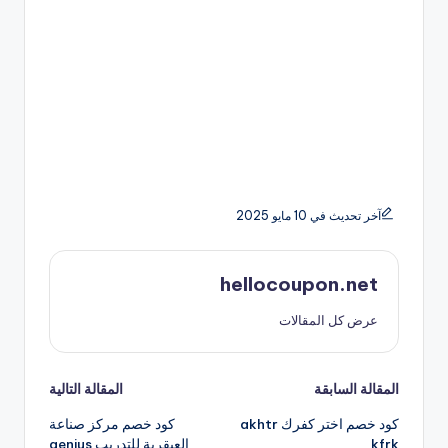
آخر تحديث في 10 مايو 2025
hellocoupon.net
عرض كل المقالات
تصفّح
المقالة السابقة
المقالة التالية
كود خصم اختر كفرك akhtr
كود خصم مركز صناعة
المقالات
kfrk
العبقرية للتدريب genius