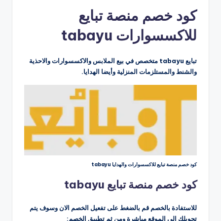
بواسطة
كود خصم منصة تبايع
للاكسسوارات tabayu
تبايع tabayu متخصص في بيع الملابس والاكسسوارات والاحذية
والشنط والمستلزمات المنزلية وأيضا الهدايا.
كود خصم منصة تبايع للاكسسوارات والهدايا tabayu
كود خصم منصة تبايع tabayu
للاستفادة بالخصم قم بالضغط على تفعيل الخصم الان وسوف يتم
تحويلك الى الموقع مباشرة ومن ثم تطبيق الخصم: