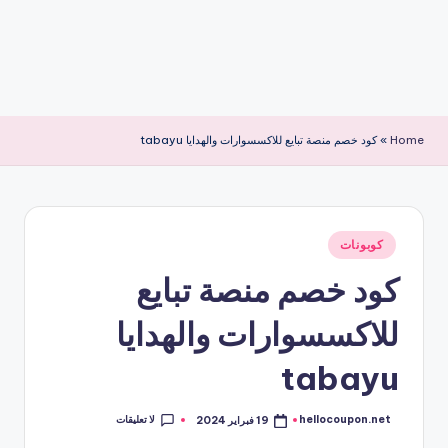
Home
»
كود خصم منصة تبايع للاكسسوارات والهدايا tabayu
نُشر
كوبونات
في
كود خصم منصة تبايع
للاكسسوارات والهدايا
tabayu
لا تعليقات
hellocoupon.net
19 فبراير 2024
تمّ
النشر