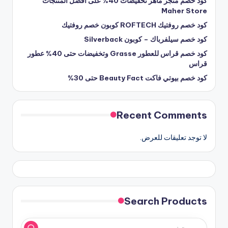
كود خصم متجر ماهر تخفيضات 40% على افضل المنتجات
Maher Store
كود خصم روفتيك ROFTECH كوبون خصم روفتيك
كود خصم سيلفرباك – كوبون Silverback
كود خصم قراس للعطور Grasse وتخفيضات حتى 40% عطور
قراس
كود خصم بيوتي فاكت Beauty Fact حتى 30%
Recent Comments
لا توجد تعليقات للعرض.
Search Products