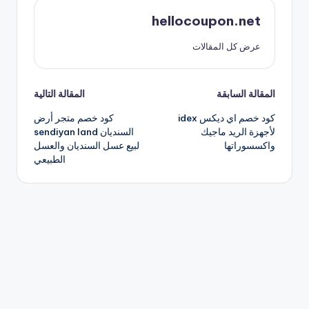
hellocoupon.net
عرض كل المقالات
تصفّح
المقالة السابقة
المقالة التالية
كود خصم اي ديكس idex
كود خصم متجر أرض
المقالات
لأجهزة الريد ماجيك
السنديان sendiyan land
واكسسوراتها
لبيع عسل السنديان والعسل
الطبيعي