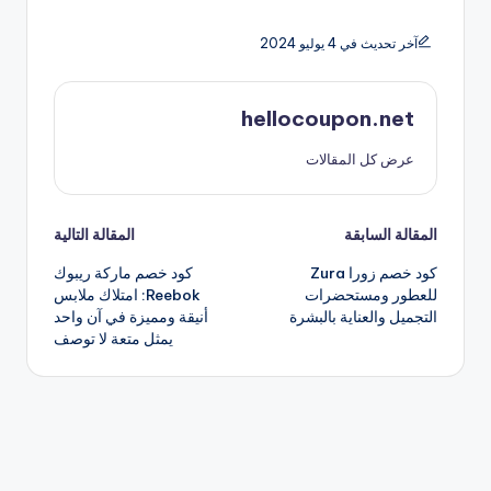
آخر تحديث في 4 يوليو 2024
hellocoupon.net
عرض كل المقالات
تصفّح
المقالة السابقة
المقالة التالية
كود خصم زورا Zura
كود خصم ماركة ريبوك
المقالات
للعطور ومستحضرات
Reebok: امتلاك ملابس
التجميل والعناية بالبشرة
أنيقة ومميزة في آن واحد
يمثل متعة لا توصف