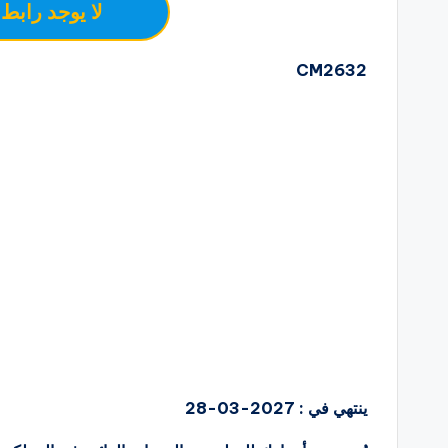
لا يوجد رابط 
CM2632
ينتهي في : 2027-03-28