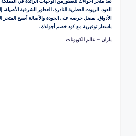
يُعد متجر أجواءك للعطورمن الوجهات الرائدة في المملكة ل
العود، الزيوت العطرية النادرة، العطور الشرقية الأصيلة
الأذواق. بفضل حرصه على الجودة والأصالة أصبح المتجر ال
باسعار توفيرية مع كود خصم أجواءك.
باران – عالم الكوبونات