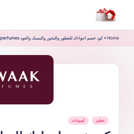
لتجاوز
لى
م
لمحتوى
ر
Home
»
كود خصم اجواءك للعطور والبخور والمسك والعود Ajwaak perfumes
حب
ا
خ
ص
و
ما
نُشر
عطور
كوبونات
ت
في