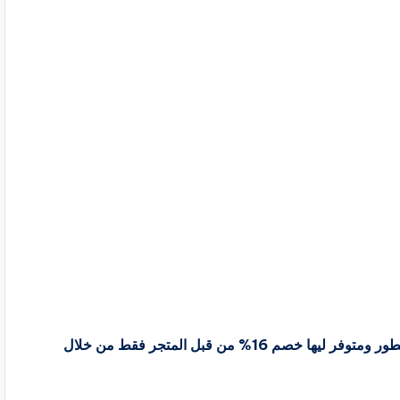
مجموعة من العطور المستوحاة من قبل متجر اجواءك للعطور ومتوفر ليها خصم 16% من قبل المتجر فقط من خلال