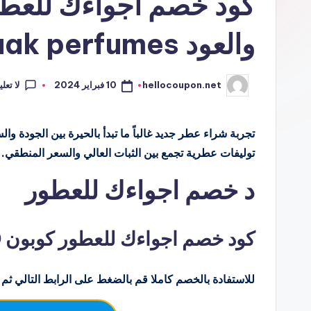
كود خصم اجواءك للعطو
والعود Ajwaak perfumes
لا تعل
10 فبراير 2024
hellocoupon.net
تمّ
النشر
بواسطة
تجربة شراء عطر جديد غالباً ما تبدأ بالحيرة بين الجودة
توليفات عطرية تجمع بين الثبات العالي والسعر المنطقي.
د خصم اجواءك للعطور
كود خصم اجواءك للعطور كوبون 10% ajwaak perfumes
للاستفادة بالخصم كاملا قم بالضغط على الرابط التالي ثم 