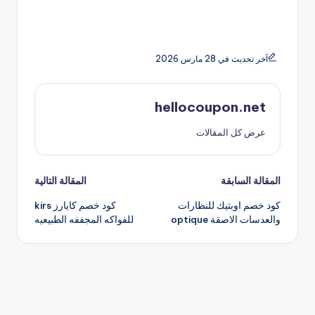
آخر تحديث في 28 مارس 2026
hellocoupon.net
عرض كل المقالات
تصفّح
المقالة السابقة
المقالة التالية
كود خصم اوبتيك للنظارات
كود خصم كايارز kirs
المقالات
والعدسات الاصقة optique
للفواكه المجففه الطبيعيه