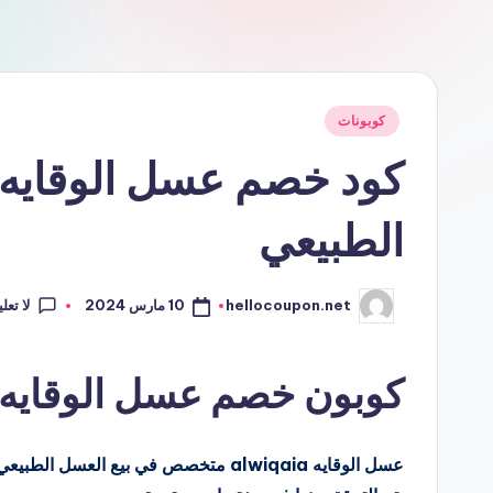
نُشر
كوبونات
في
الطبيعي
لا تعل
10 مارس 2024
hellocoupon.net
تمّ
النشر
بواسطة
كوبون خصم عسل الوقايه alwiqaia للعسل الطبيع
عسل الوقايه alwiqaia متخصص في بيع الع