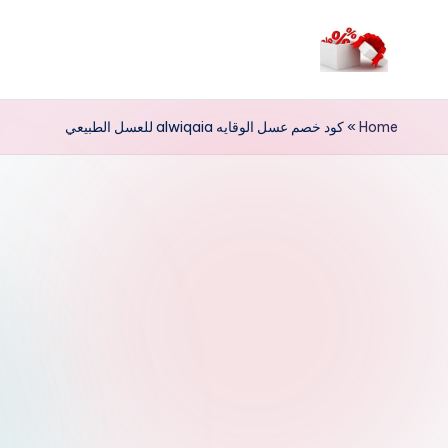
لتجاوز
لى
م
لمحتوى
ر
Home
»
كود خصم عسل الوقايه alwiqaia للعسل الطبيعي
حب
ا
خ
ص
و
ما
ت