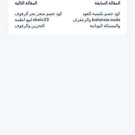
تصفّح
المقالة السابقة
المقالة التالية
كود خصم بلنسية للعود
كود خصم متجر بحر الرفوف
المقالات
balansia ouds والزعفران
shelv23 لبيع انظمة
والمستكة اليونانية
التخزين والرفوف