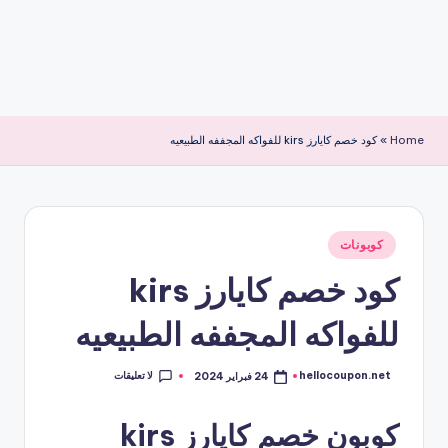
Home
»
كود خصم كايارز kirs للفواكه المجففه الطبيعيه
نُشر
كوبونات
في
كود خصم كايارز kirs
للفواكه المجففه الطبيعيه
لا تعليقات
hellocoupon.net
24 فبراير 2024
تمّ
النشر
بواسطة
كوبون خصم كايارز kirs