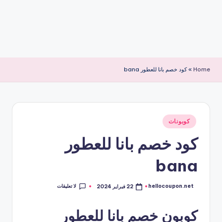
Home
»
كود خصم بانا للعطور bana
نُشر
كوبونات
في
كود خصم بانا للعطور
bana
لا تعليقات
hellocoupon.net
22 فبراير 2024
تمّ
النشر
بواسطة
كوبون خصم بانا للعطور