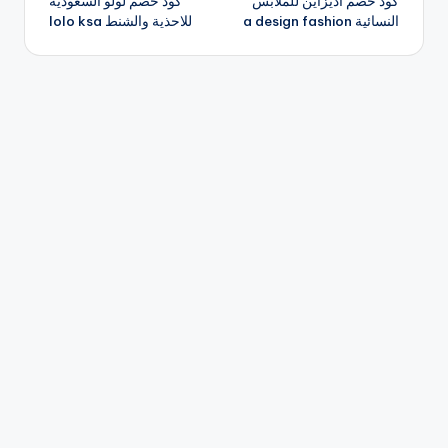
كود خصم اديزاين للملابس
كود خصم لولو السعودية
المقالات
النسائية a design fashion
للاحذية والشنط lolo ksa