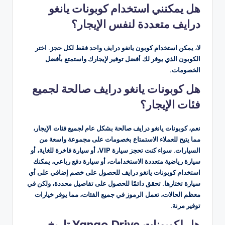
هل يمكنني استخدام كوبونات يانغو
درايف متعددة لنفس الإيجار؟
لا، يمكن استخدام كوبون يانغو درايف واحد فقط لكل حجز. اختر
الكوبون الذي يوفر لك أفضل توفير لإيجارك واستمتع بأفضل
الخصومات.
هل كوبونات يانغو درايف صالحة لجميع
فئات الإيجار؟
نعم، كوبونات يانغو درايف صالحة بشكل عام لجميع فئات الإيجار،
مما يتيح للعملاء الاستمتاع بخصومات على مجموعة واسعة من
السيارات. سواء كنت تحجز سيارة VIP، أو سيارة فاخرة للغاية، أو
سيارة رياضية متعددة الاستخدامات، أو سيارة دفع رباعي، يمكنك
استخدام كوبونات يانغو درايف للحصول على خصم إضافي على أي
سيارة تختارها. تحقق دائمًا للحصول على تفاصيل محددة، ولكن في
معظم الحالات، تعمل الرموز في جميع الفئات، مما يوفر خيارات
توفير مرنة.
هل لكوبونات Yango Drive تاريخ