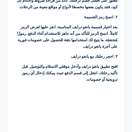
للعثور على أفضل خصم لرحلتك. تأكد من قراءة شروط وأحكام كل
كود، فقد يكون بعضها مخصصًا لأنواع أو مواقع معينة من الرحلات.
٢. انسخ رمز القسيمة
بعد اختيار قسيمة يانغو درايف المناسبة، انقر عليها لعرض الرمز
كاملاً. انسخ الرمز للتأكد من أنه جاهز للاستخدام أثناء الدفع. رموزًا
مُتحققة، ما يتيح لك استخدامها بثقة للحصول على خصومات فورية
على أجرة يانغو درايف.
٣. احجز رحلتك مع يانغو درايف
افتح تطبيق يانغو درايف وأدخل موقعَي الاستلام والتوصيل. قبل
تأكيد رحلتك، انتقل إلى قسم الدفع حيث يمكنك إدخال أي رموز
ترويجية أو خصومات.