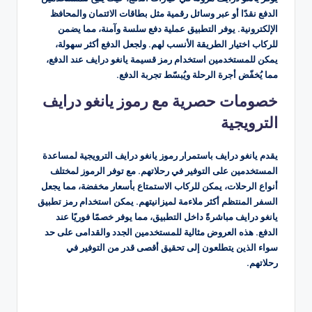
الدفع نقدًا أو عبر وسائل رقمية مثل بطاقات الائتمان والمحافظ
الإلكترونية. يوفر التطبيق عملية دفع سلسة وآمنة، مما يضمن
للركاب اختيار الطريقة الأنسب لهم. ولجعل الدفع أكثر سهولة،
يمكن للمستخدمين استخدام رمز قسيمة يانغو درايف عند الدفع،
مما يُخفّض أجرة الرحلة ويُبسّط تجربة الدفع.
خصومات حصرية مع رموز يانغو درايف
الترويجية
يقدم يانغو درايف باستمرار رموز يانغو درايف الترويجية لمساعدة
المستخدمين على التوفير في رحلاتهم. مع توفر الرموز لمختلف
أنواع الرحلات، يمكن للركاب الاستمتاع بأسعار مخفضة، مما يجعل
السفر المنتظم أكثر ملاءمة لميزانيتهم. يمكن استخدام رمز تطبيق
يانغو درايف مباشرةً داخل التطبيق، مما يوفر خصمًا فوريًا عند
الدفع. هذه العروض مثالية للمستخدمين الجدد والقدامى على حد
سواء الذين يتطلعون إلى تحقيق أقصى قدر من التوفير في
رحلاتهم.