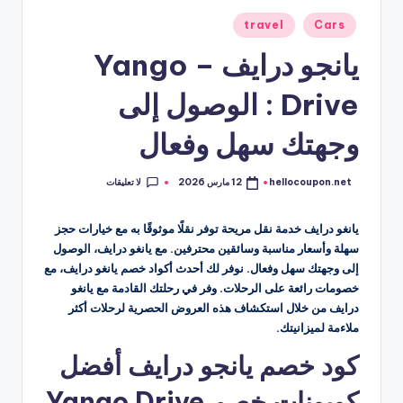
نُشر
travel
Cars
في
يانجو درايف – Yango
Drive : الوصول إلى
وجهتك سهل وفعال
لا تعليقات
hellocoupon.net
12 مارس 2026
تمّ
النشر
بواسطة
يانغو درايف خدمة نقل مريحة توفر نقلًا موثوقًا به مع خيارات حجز
سهلة وأسعار مناسبة وسائقين محترفين. مع يانغو درايف، الوصول
إلى وجهتك سهل وفعال. نوفر لك أحدث أكواد خصم يانغو درايف، مع
خصومات رائعة على الرحلات. وفر في رحلتك القادمة مع يانغو
درايف من خلال استكشاف هذه العروض الحصرية لرحلات أكثر
ملاءمة لميزانيتك.
كود خصم يانجو درايف أفضل
كوبونات خصم Yango Drive