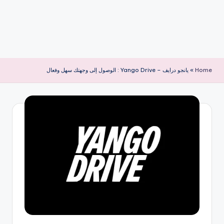
Home
»
يانجو درايف – Yango Drive : الوصول إلى وجهتك سهل وفعال