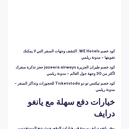
كود خصم WE Hotels: اكتشف وجهات السفر التي لا يمكنك
تفويتها – مدونة ريلمي
كود خصم طيران الجزيرة jazeera airways حجز تذكرة سفرك
لأكثر من 30 وجهة حول العالم – مدونة ريلمي
كود خصم تيكتس تو دو Ticketstodo للحجوزات وتذاكر السفر –
مدونة ريلمي
خيارات دفع سهلة مع يانغو
درايف
يوفر يانغو درايف مرونة في خيارات الدفع، حيث يتيح للمستخدمين