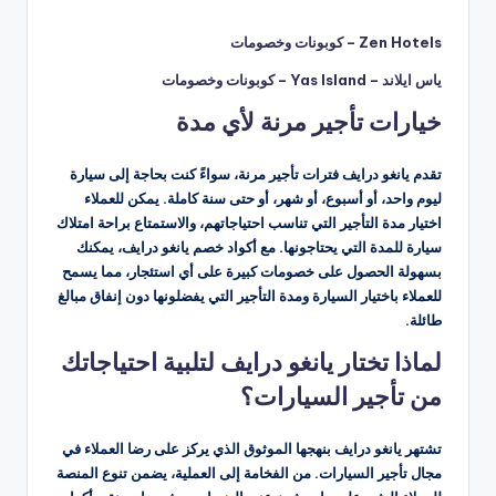
Zen Hotels – كوبونات وخصومات
ياس ايلاند – Yas Island – كوبونات وخصومات
خيارات تأجير مرنة لأي مدة
تقدم يانغو درايف فترات تأجير مرنة، سواءً كنت بحاجة إلى سيارة
ليوم واحد، أو أسبوع، أو شهر، أو حتى سنة كاملة. يمكن للعملاء
اختيار مدة التأجير التي تناسب احتياجاتهم، والاستمتاع براحة امتلاك
سيارة للمدة التي يحتاجونها. مع أكواد خصم يانغو درايف، يمكنك
بسهولة الحصول على خصومات كبيرة على أي استئجار، مما يسمح
للعملاء باختيار السيارة ومدة التأجير التي يفضلونها دون إنفاق مبالغ
طائلة.
لماذا تختار يانغو درايف لتلبية احتياجاتك
من تأجير السيارات؟
تشتهر يانغو درايف بنهجها الموثوق الذي يركز على رضا العملاء في
مجال تأجير السيارات. من الفخامة إلى العملية، يضمن تنوع المنصة