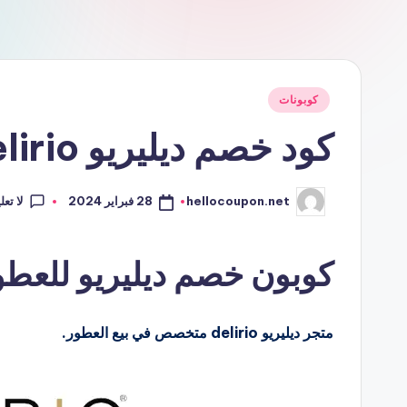
نُشر
كوبونات
في
كود خصم ديليريو delirio للعطور
لا تع
28 فبراير 2024
hellocoupon.net
تمّ
النشر
بواسطة
كوبون خصم ديليريو للعطور lirio
متجر ديليريو delirio متخصص في بيع العطور.