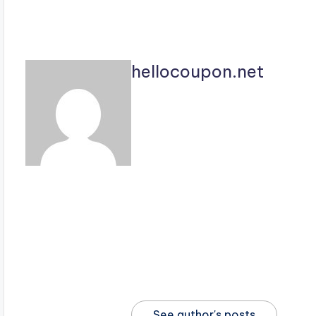
hellocoupon.net
See author's posts