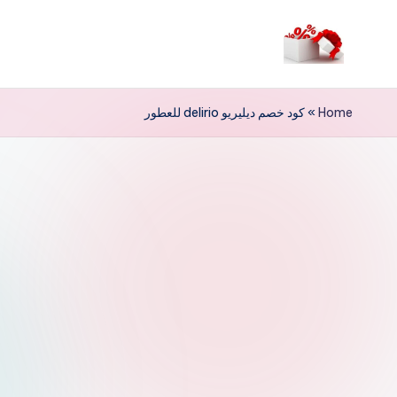
لتجاوز
لى
م
لمحتوى
ر
Home
»
كود خصم ديليريو delirio للعطور
حب
ا
خ
ص
و
ما
ت