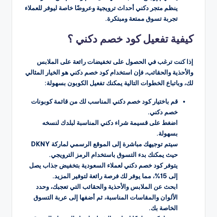
ينظم متجر دكني أحداث ترويجية وعروضًا خاصة ليوفر للعملاء
تجربة تسوق ممتعة ومبتكرة.
كيفية تفعيل كود خصم دكني ؟
إذا كنت ترغب في الحصول على تخفيضات رائعة على الملابس
والأحذية والحقائب، فإن استخدام كود خصم دكني هو الخيار المثالي
لك، وباتباع الخطوات التالية يمكنك تفعيل الكوبون بسهولة:
قم باختيار كود خصم دكني المناسب لك من قائمة كوبونات
خصم دكني.
اضغط على قسيمة شراء دكني المناسبة لبلدك لنسخه
بسهولة.
سيتم توجيهك مباشرة إلى الموقع الرسمي لماركة DKNY
حيث يمكنك بدء التسوق باستخدام الرمز الترويجي.
يتوفر كود خصم دكني لعملاء السعودية بتخفيض جذاب يصل
إلى 15%، مما يوفر لك فرصة رائعة لتوفير المزيد.
ابحث عن الملابس والأحذية والحقائب التي تعجبك، وحدد
الألوان والمقاسات المناسبة، ثم أضفها إلى عربة التسوق
الخاصة بك.