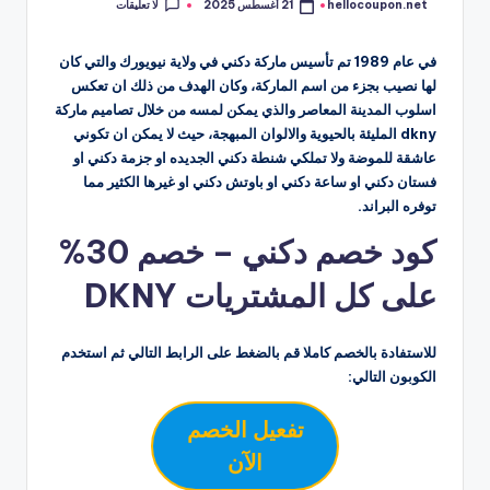
لا تعليقات
hellocoupon.net
21 أغسطس 2025
تمّ
النشر
بواسطة
في عام 1989 تم تأسيس ماركة دكني في ولاية نيويورك والتي كان
لها نصيب بجزء من اسم الماركة، وكان الهدف من ذلك ان تعكس
اسلوب المدينة المعاصر والذي يمكن لمسه من خلال تصاميم ماركة
dkny المليئة بالحيوية والالوان المبهجة، حيث لا يمكن ان تكوني
عاشقة للموضة ولا تملكي شنطة دكني الجديده او جزمة دكني او
فستان دكني او ساعة دكني او باوتش دكني او غيرها الكثير مما
توفره البراند.
كود خصم دكني – خصم 30%
على كل المشتريات DKNY
للاستفادة بالخصم كاملا قم بالضغط على الرابط التالي ثم استخدم
الكوبون التالي:
تفعيل الخصم
الآن