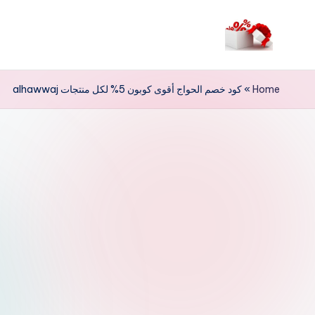
لتجاوز
لى
م
لمحتوى
ر
Home
»
كود خصم الحواج أقوى كوبون 5% لكل منتجات alhawwaj
حب
ا
خ
ص
و
ما
ت