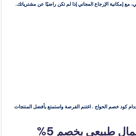
 مع إمكانية الإرجاع المجاني إذا لم تكن راضيًا عن مشترياتك.
ك توفير 5% عند تسوقك من alhawwaj باستخدام كود خصم الحواج . اغتنم الفرصة واستمتع بأفضل المنتجات
ال طبيعي بخصم 5%