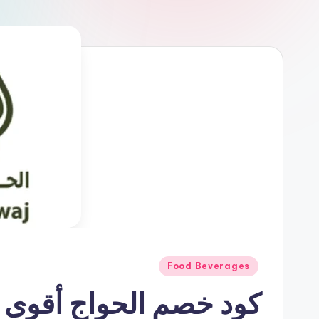
نُشر
Food Beverages
في