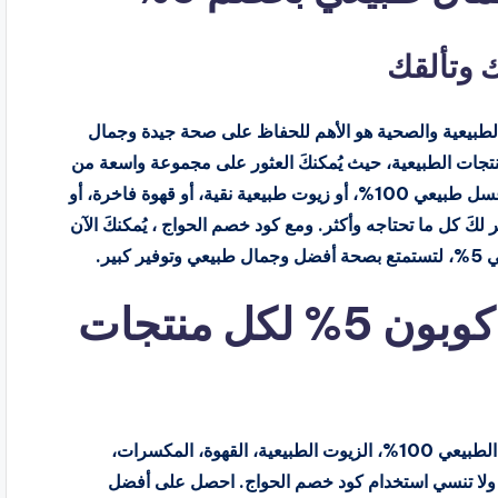
ك وتألقك
ت الطبيعية والصحية هو الأهم للحفاظ على صحة جيدة وجمال
منتجات الطبيعية، حيث يُمكنكَ العثور على مجموعة واسعة من
المنتجات التي تُعزز صحتك وتألقك. سواء كنت تبحث عن عسل طبيعي 100%، أو زيوت طبيعية نقية، أو قهوة فاخرة، أو
كَ كل ما تحتاجه وأكثر. ومع كود خصم الحواج ، يُمكنكَ الآن
ير.
كود خصم الحواج أقوى كوبون 5% لكل منتجات
يقدم متجر الحواج alhawwaj تشكيلة واسعة من العسل الطبيعي 100%، الزيوت الطبيعية، القهوة، المكسرات،
ى ولا تنسي استخدام كود خصم الحواج. احصل على أفضل