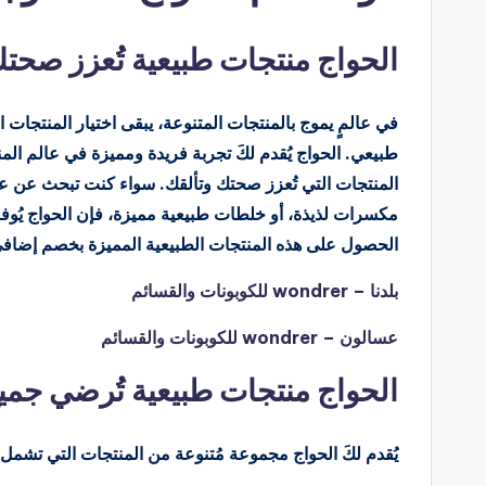
الحواج منتجات طبيعية تُعزز صحت
في عالمٍ يموج بالمنتجات المتنوعة، يبقى اختيار المنتجا
طبيعي. الحواج يُقدم لكَ تجربة فريدة ومميزة في عالم ال
مكسرات لذيذة، أو خلطات طبيعية مميزة، فإن الحواج يُوفر ل
الحصول على هذه المنتجات الطبيعية المميزة بخصم إضافي 5%، لتستمتع بصحة أفضل وجمال طبيعي وتوفير كب
بلدنا – wondrer للكوبونات والقسائم
عسالون – wondrer للكوبونات والقسائم
الحواج منتجات طبيعية تُرضي جميع
يُقدم لكَ الحواج مجموعة مُتنوعة من المنتجات التي تشمل: