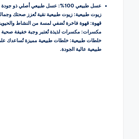
عسل طبيعي 100%: عسل طبيعي أصلي ذو جودة عالية، يتميز بمذاقه الرائع وفوائده الصحية العديدة.
زيوت طبيعية: زيوت طبيعية نقية تُعزز صحتك وجمال
قهوة: قهوة فاخرة تُضفي لمسة من النشاط والحيوية ع
مكسرات: مكسرات لذيذة تُعتبر وجبة خفيفة صحية وم
خلطات طبيعية: خلطات طبيعية مميزة تُساعدك ع
طبيعية عالية الجودة.