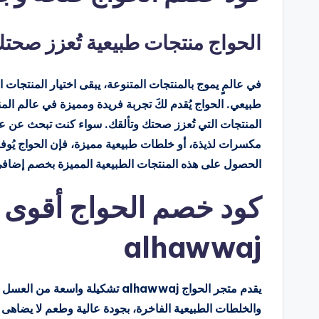
الحواج منتجات طبيعية تُعزز صحت
في عالمٍ يموج بالمنتجات المتنوعة، يبقى اختيار المنتجا
طبيعي. الحواج يُقدم لكَ تجربة فريدة ومميزة في عالم ال
مكسرات لذيذة، أو خلطات طبيعية مميزة، فإن الحواج يُوفر ل
الحصول على هذه المنتجات الطبيعية المميزة بخصم إضافي 5%، لتستمتع بصحة أفضل وجمال طبيعي وتوفير كب
alhawwaj
والخلطات الطبيعية الفاخرة، بجودة عالية وطعم لا يضاه