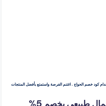
ك توفير 5% عند تسوقك من alhawwaj باستخدام كود خصم الحواج . اغتنم الفرصة واستمتع بأفضل المنتجات
ال طبيعي بخصم 5%