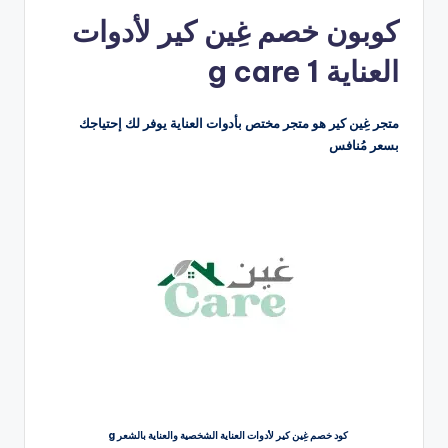
بواسطة
كوبون خصم غِين كير لأدوات
العناية g care 1
متجر غِين كير هو متجر مختص بأدوات العناية يوفر لك إحتياجك
بسعر مُنافس
كود خصم غِين كير لأدوات العناية الشخصية والعناية بالشعر g