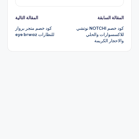
تصفّح
المقالة السابقة
المقالة التالية
كود خصم NOTCHI نوتشي
كود خصم متجر برواز
المقالات
للاكسسوارات والحلي
للنظارات eye brwaz
والاحجار الكريمة