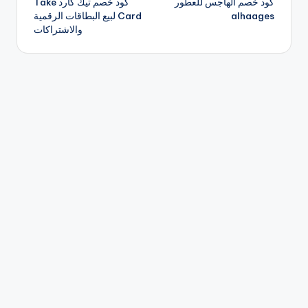
كود خصم الهاجس للعطور
كود خصم تيك كارد Take
المقالات
alhaages
Card لبيع البطاقات الرقمية
والاشتراكات