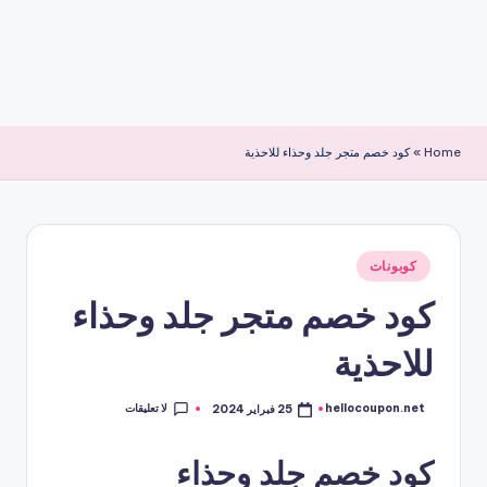
Home
»
كود خصم متجر جلد وحذاء للاحذية
نُشر
كوبونات
في
كود خصم متجر جلد وحذاء
للاحذية
لا تعليقات
hellocoupon.net
25 فبراير 2024
تمّ
النشر
بواسطة
كود خصم جلد وحذاء