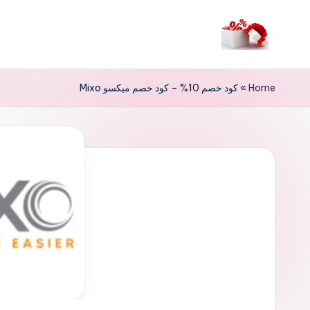
لتجاوز
لى
م
لمحتوى
ر
Home
»
كود خصم 10% – كود خصم ميكسو Mixo
حب
ا
خ
ص
و
ما
ت