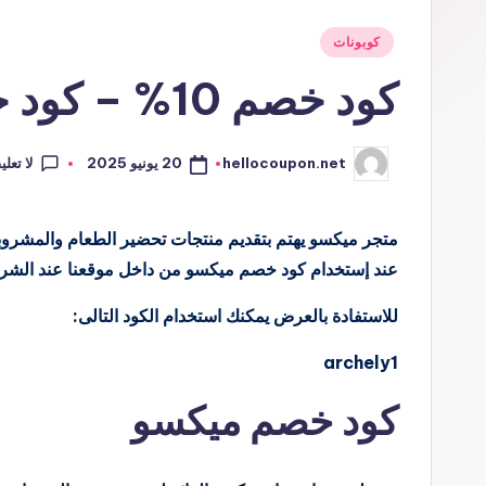
نُشر
كوبونات
في
كود خصم 10% – كود خصم ميكسو Mixo
لا تعل
20 يونيو 2025
hellocoupon.net
تمّ
النشر
بواسطة
عند إستخدام كود خصم ميكسو من داخل موقعنا عند الشراء،
للاستفادة بالعرض يمكنك استخدام الكود التالى:
archely1
كود خصم ميكسو