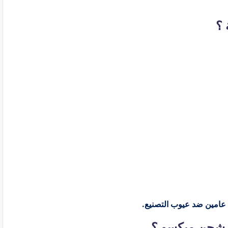
 ؟
 عامين ضد عيوب التصنيع.
ب شحن ميكسو ؟