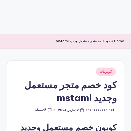
Home
»
كود خصم متجر مستعمل وجديد mstaml
نُشر
كوبونات
في
كود خصم متجر مستعمل
وجديد mstaml
لا تعليقات
hellocoupon.net
12 مارس 2024
تمّ
النشر
بواسطة
كوبون خصم مستعمل وجديد