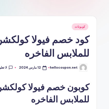
نُشر
كوبونات
في
للملابس الفاخره
لا تعل
12 مارس 2024
hellocoupon.net
تمّ
النشر
بواسطة
للملابس الفاخره