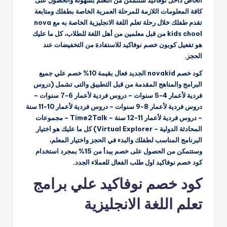
الخاص داخل نوفاكيد ستتمكن من التعلم بسهولة والحصول على
كافة المعلومات اللازمة للمرحلة العمرية الخاصة بطفلك ومتابعة
تقدم طفلك خلال رحلة تعلم اللغة الانجليزية الخاصة به مع nova
kids chool من قبل معلمين من أهل اللغة للطلاب، كل ما عليك
هو تفعيل كوبون خصم نوفاكيد للاستفادة من التخفيضات عند
الحجز.
كود خصم novakid الجديد فعال بقيمة 10% خصم علي جميع
البرامج والمناهج المقدمة من قبل التطبيق والتى تشمل (دروس
فردية لأعمار 4-5 سنوات – دروس فردية لأعمار 6-7 سنوات –
دروس فردية لأعمار 8-9 سنوات – دروس فردية لأعمار 10-11 سنة
– دروس فردية لأعمار 11-12 سنة – Time2Talk – مجموعات
المحادثة الدولية – Virtual Explorer) كل ما عليك هو اختيار
البرنامج المناسب لطفلك والبدء في الحجز واختيار المعلم،
وستتمكن من الحصول على خصم يبدأ من 15% بمجرد استخدام
كود خصم نوفاكيد اول طلب الفعال للعملاء الجدد.
كود خصم نوفاكيد علي برامج
تعلم اللغة الانجليزية