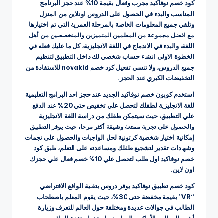
كود خصم نوفاكيد مجرب وفعال بقيمة 10% عند حجز البرنامج
المناسب والبدء في الحصول على الدروس اونلاين من المنزل
وتلقي جميع المعلومات الخاصة بالمرحلة العمرية التي تم اختيارها
مع افضل مجموعة من المعلمين المتميزين والمتخصصين من أهل
اللغة، والبدء في الاندماج في اللغة الانجليزية، كل ما عليك فعله في
الخطوة الاولى انشاء حساب شخصي لك داخل التطبيق لتنظيم
جميع الدروس، ولا تنسي تفعيل كود خصم novakid للاستفادة من
التخفيضات الكبري عند الحجز.
استخدم كوبون خصم نوفاكيد الجديد عند حجز احد البرامج التعليمية
للغة الانجليزية لطفلك لتحصل علي تخفيض حتي 20% عند الدفع
علي التطبيق، حيث سيتمكن طفلك من دراسة اللغة الانجليزية
والحصول على تجربة ممتعة وشيقة أكثر مرحا، حيث يوفر التطبيق
إمكانية اختيار شخصية كرتونية لحل الواجبات والحصول على نجمات
وشهادات تقدير لتشجيع طفلك ومساعدته على التعلم، طبق كود
خصم نوفاكيد اول طلب لتحصل علي 10% خصم فعال علي حجزك
اون لاين.
كود خصم تطبيق نوفاكيد يوفر دروس بتقنية الواقع الافتراضي
“VR” بقيمة مخفضة حتي 30%، حيث يقوم المعلم باصطحاب
الطالب في جوالات عديدة ومختلفة حول العالم للتعرف وزيارة