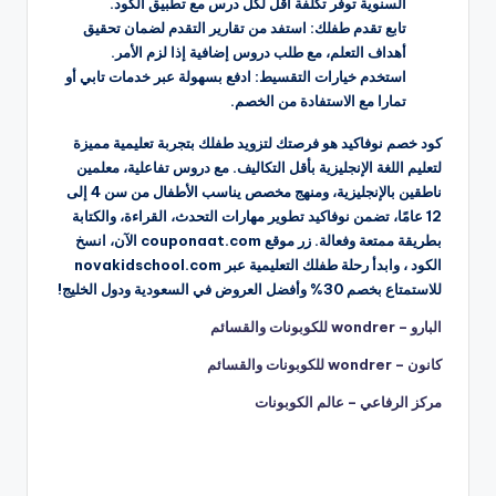
السنوية توفر تكلفة أقل لكل درس مع تطبيق الكود.
تابع تقدم طفلك: استفد من تقارير التقدم لضمان تحقيق
أهداف التعلم، مع طلب دروس إضافية إذا لزم الأمر.
استخدم خيارات التقسيط: ادفع بسهولة عبر خدمات تابي أو
تمارا مع الاستفادة من الخصم.
كود خصم نوفاكيد هو فرصتك لتزويد طفلك بتجربة تعليمية مميزة
لتعليم اللغة الإنجليزية بأقل التكاليف. مع دروس تفاعلية، معلمين
ناطقين بالإنجليزية، ومنهج مخصص يناسب الأطفال من سن 4 إلى
12 عامًا، تضمن نوفاكيد تطوير مهارات التحدث، القراءة، والكتابة
بطريقة ممتعة وفعالة. زر موقع couponaat.com الآن، انسخ
الكود ، وابدأ رحلة طفلك التعليمية عبر novakidschool.com
للاستمتاع بخصم 30% وأفضل العروض في السعودية ودول الخليج!
البارو – wondrer للكوبونات والقسائم
كانون – wondrer للكوبونات والقسائم
مركز الرفاعي – عالم الكوبونات