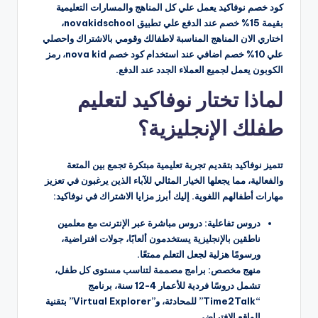
كود خصم نوفاكيد يعمل علي كل المناهج والمسارات التعليمية
بقيمة 15% خصم عند الدفع علي تطبيق novakidschool،
اختاري الان المناهج المناسبة لاطفالك وقومي بالاشتراك واحصلي
علي 10% خصم اضافي عند استخدام كود خصم nova kid، رمز
الكوبون يعمل لجميع العملاء الجدد عند الدفع.
لماذا تختار نوفاكيد لتعليم
طفلك الإنجليزية؟
تتميز نوفاكيد بتقديم تجربة تعليمية مبتكرة تجمع بين المتعة
والفعالية، مما يجعلها الخيار المثالي للآباء الذين يرغبون في تعزيز
مهارات أطفالهم اللغوية. إليك أبرز مزايا الاشتراك في نوفاكيد:
دروس تفاعلية: دروس مباشرة عبر الإنترنت مع معلمين
ناطقين بالإنجليزية يستخدمون ألعابًا، جولات افتراضية،
ورسومًا هزلية لجعل التعلم ممتعًا.
منهج مخصص: برامج مصممة لتناسب مستوى كل طفل،
تشمل دروسًا فردية للأعمار 4-12 سنة، برنامج
“Time2Talk” للمحادثة، و”Virtual Explorer” بتقنية
الواقع الافتراضي.