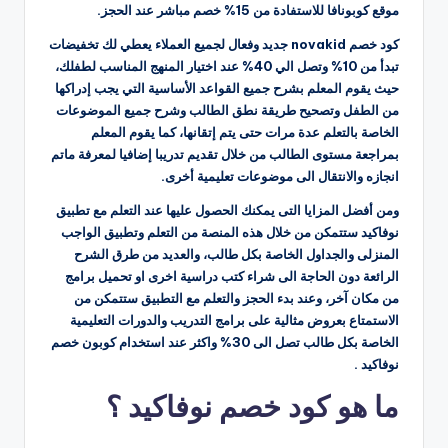
موقع كوبونافا للاستفادة من 15% خصم مباشر عند الحجز.
كود خصم novakid جديد وفعال لجميع العملاء يعطي لك تخفيضات
تبدأ من 10% وتصل الي 40% عند اختيار المنهج المناسب لطفلك،
حيث يقوم المعلم بشرح جميع القواعد الأساسية التي يجب إدراكها
من الطفل وتصحيح طريقة نطق الطالب وشرح جميع الموضوعات
الخاصة بالتعلم عدة مرات حتى يتم إتقانها، كما يقوم المعلم
بمراجعة مستوى الطالب من خلال تقديم تدريبا إضافيا لمعرفة ماتم
انجازه والانتقال الى موضوعات تعليمية أخرى.
ومن أفضل المزايا التى يمكنك الحصول عليها عند التعلم مع تطبيق
نوفاكيد ستتمكن من خلال هذه المنصة من التعلم وتطبيق الواجب
المنزلى والجداول الخاصة بكل طالب، والعديد من طرق الشرح
الرائعة دون الحاجة الى شراء كتب دراسية اخرى او تحميل برامج
من مكان آخر، وعند بدء الحجز والتعلم مع التطبيق ستتمكن من
الاستمتاع بعروض مثالية على برامج التدريب والدورات التعليمية
الخاصة بكل طالب تصل الى 30% واكثر عند استخدام كوبون خصم
نوفاكيد .
ما هو كود خصم نوفاكيد ؟