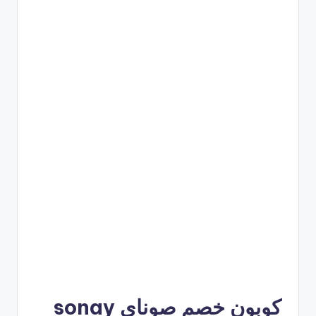
كوبون خصم صوناي sonay