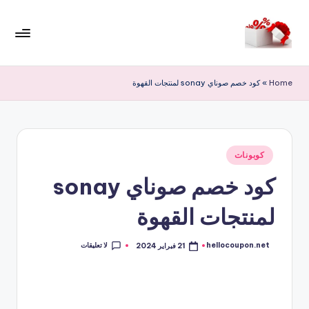
لتجاوز
لى
م
لمحتوى
ر
Home
»
كود خصم صوناي sonay لمنتجات القهوة
حب
ا
خ
نُشر
كوبونات
في
ص
كود خصم صوناي sonay
و
لمنتجات القهوة
ما
ت
لا تعليقات
hellocoupon.net
21 فبراير 2024
تمّ
النشر
بواسطة