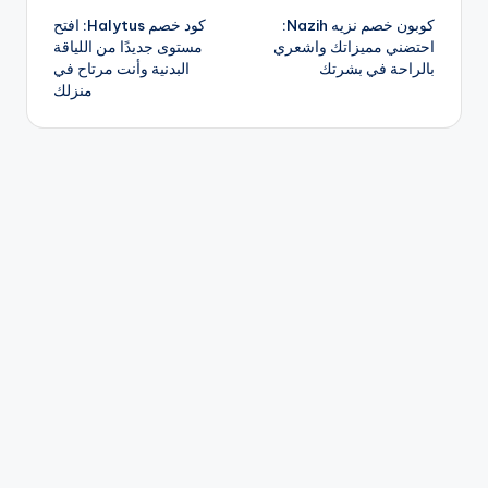
كوبون خصم نزيه Nazih:
كود خصم Halytus: افتح
المقالات
احتضني مميزاتك واشعري
مستوى جديدًا من اللياقة
بالراحة في بشرتك
البدنية وأنت مرتاح في
منزلك